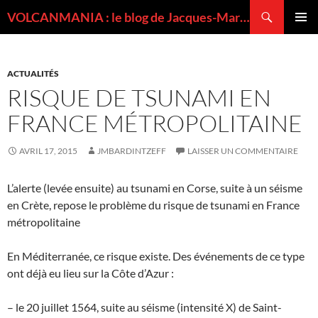
Recherche
VOLCANMANIA : le blog de Jacques-Marie BARDINTZEFF, volcanologue
ALLER
MENU
AU
PRINCI
CONTENU
ACTUALITÉS
RISQUE DE TSUNAMI EN
FRANCE MÉTROPOLITAINE
AVRIL 17, 2015
JMBARDINTZEFF
LAISSER UN COMMENTAIRE
L’alerte (levée ensuite) au tsunami en Corse, suite à un séisme
en Crète, repose le problème du risque de tsunami en France
métropolitaine
En Méditerranée, ce risque existe. Des événements de ce type
ont déjà eu lieu sur la Côte d’Azur :
– le 20 juillet 1564, suite au séisme (intensité X) de Saint-