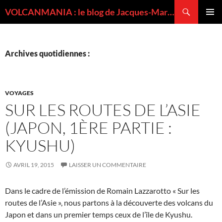
Recherche
VOLCANMANIA : le blog de Jacques-Marie BARDINTZEFF, volcanologue
ALLER
MENU
AU
PRINCI
CONTENU
Archives quotidiennes :
VOYAGES
SUR LES ROUTES DE L’ASIE
(JAPON, 1ÈRE PARTIE :
KYUSHU)
AVRIL 19, 2015
LAISSER UN COMMENTAIRE
Dans le cadre de l’émission de Romain Lazzarotto « Sur les
routes de l’Asie », nous partons à la découverte des volcans du
Japon et dans un premier temps ceux de l’île de Kyushu.