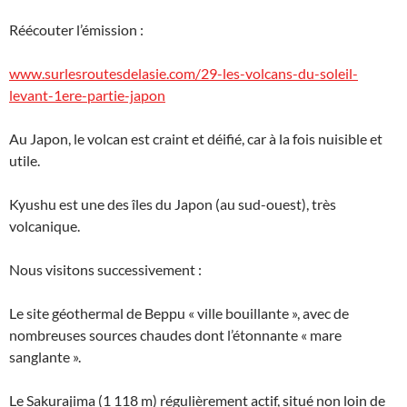
Réécouter l’émission :
www.surlesroutesdelasie.com/29-les-volcans-du-soleil-
levant-1ere-partie-japon
Au Japon, le volcan est craint et déifié, car à la fois nuisible et
utile.
Kyushu est une des îles du Japon (au sud-ouest), très
volcanique.
Nous visitons successivement :
Le site géothermal de Beppu « ville bouillante », avec de
nombreuses sources chaudes dont l’étonnante « mare
sanglante ».
Le Sakurajima (1 118 m) régulièrement actif, situé non loin de