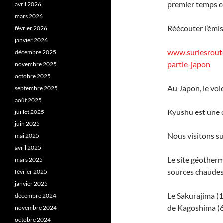
premier temps ce
avril 2026
mars 2026
Réécouter l’émis
février 2026
janvier 2026
www.surlesroute
décembre 2025
partie-japon
novembre 2025
octobre 2025
Au Japon, le volca
septembre 2025
août 2025
Kyushu est une d
juillet 2025
juin 2025
Nous visitons s
mai 2025
avril 2025
Le site géotherm
mars 2025
sources chaudes 
février 2025
janvier 2025
Le Sakurajima (1 
décembre 2024
de Kagoshima (6
novembre 2024
octobre 2024