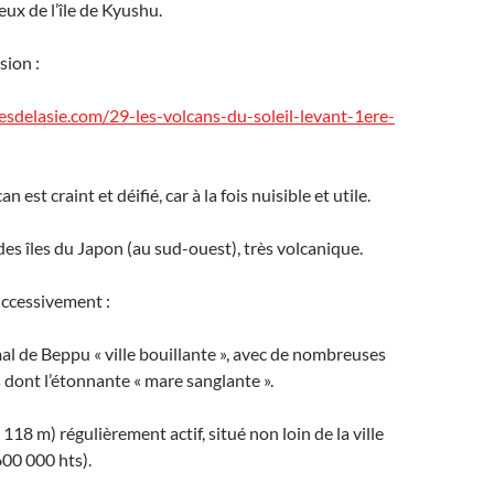
ux de l’île de Kyushu.
sion :
sdelasie.com/29-les-volcans-du-soleil-levant-1ere-
n est craint et déifié, car à la fois nuisible et utile.
es îles du Japon (au sud-ouest), très volcanique.
uccessivement :
al de Beppu « ville bouillante », avec de nombreuses
dont l’étonnante « mare sanglante ».
118 m) régulièrement actif, situé non loin de la ville
00 000 hts).