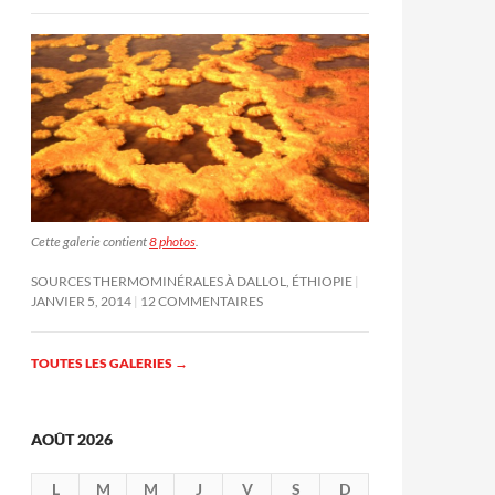
Cette galerie contient
8 photos
.
SOURCES THERMOMINÉRALES À DALLOL, ÉTHIOPIE
JANVIER 5, 2014
12 COMMENTAIRES
TOUTES LES GALERIES
→
AOÛT 2026
L
M
M
J
V
S
D