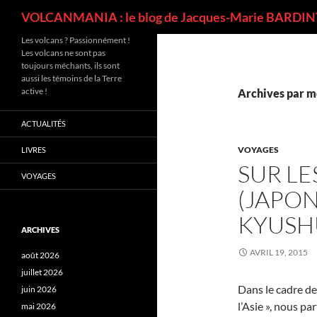
Recherche
VOLCANMANIA : le blog de Jacques-Marie BARDINT
Les volcans ? Passionnément !
Les volcans ne sont pas
toujours méchants, ils sont
aussi les témoins de la Terre
active !
Archives par m
ACTUALITÉS
VOYAGES
LIVRES
SUR LE
VOYAGES
(JAPON
KYUSH
ARCHIVES
AVRIL 19, 2015
août 2026
juillet 2026
Dans le cadre de
juin 2026
l’Asie », nous p
mai 2026