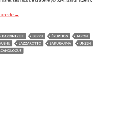
Sur les routes de l’Asie (Japon, 1ère partie : Kyushu)
ture de
→
BARDINTZEFF
BEPPU
ÉRUPTION
JAPON
YUSHU
LAZZAROTTO
SAKURAJIMA
UNZEN
LCANOLOGUE