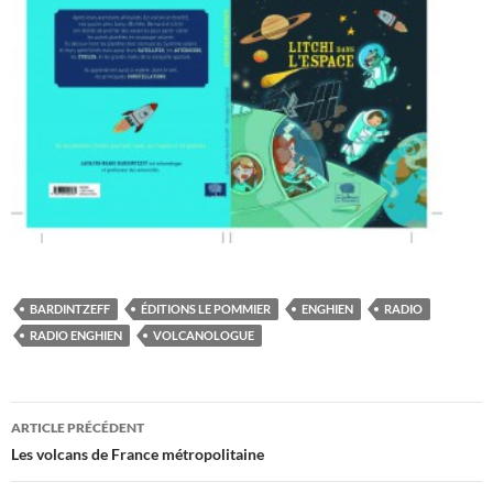
BARDINTZEFF
ÉDITIONS LE POMMIER
ENGHIEN
RADIO
RADIO ENGHIEN
VOLCANOLOGUE
Navigation
ARTICLE PRÉCÉDENT
des
Les volcans de France métropolitaine