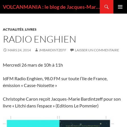
Recherche
VOLCANMANIA : le blog de Jacques-Marie BARDINTZEFF, volcanologue
ALLER
MENU
AU
PRINCI
CONTENU
ACTUALITÉS
,
LIVRES
RADIO ENGHIEN
MARS 24, 2014
JMBARDINTZEFF
LAISSER UN COMMENTAIRE
Mercredi 26 mars de 10h à 11h
IdFM Radio Enghien, 98.0 FM sur toute l’Ile de France,
émission « Casse-Noisette »
Christophe Caron reçoit Jacques-Marie Bardintzeff pour son
livre « Litchi dans l’espace » (Editions Le Pommier)