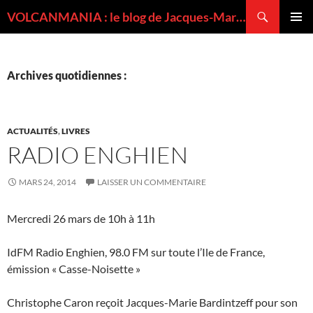
Recherche
VOLCANMANIA : le blog de Jacques-Marie BARDINTZEFF, volcanologue
ALLER
MENU
AU
PRINCI
CONTENU
Archives quotidiennes :
ACTUALITÉS
,
LIVRES
RADIO ENGHIEN
MARS 24, 2014
LAISSER UN COMMENTAIRE
Mercredi 26 mars de 10h à 11h
IdFM Radio Enghien, 98.0 FM sur toute l’Ile de France,
émission « Casse-Noisette »
Christophe Caron reçoit Jacques-Marie Bardintzeff pour son