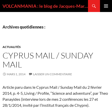
Recherche
VOLCANMANIA : le blog de Jacques-Marie BARDINTZEFF, volcanologue
ALLER
MENU
AU
PRINCI
CONTENU
Archives quotidiennes :
ACTUALITÉS
CYPRUS MAIL / SUNDAY
MAIL
MARS 1, 2014
LAISSER UN COMMENTAIRE
Article paru dans le Cyprus Mail / Sunday Mail du 2 février
2014, p. 4-5, Living / Profile, “Science and adventure”, par Theo
Panayides (interview lors de mes 2 conférences les 27 et
28/1/2014, invité par l’Institut français de Chypre).