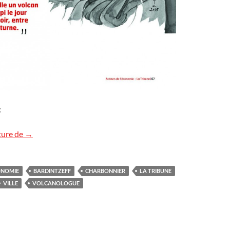
:
La ville de mes rêves
ture de
→
ONOMIE
BARDINTZEFF
CHARBONNIER
LA TRIBUNE
VILLE
VOLCANOLOGUE