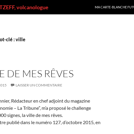
ALLER AU CONTENU
ZEFF, volcanologue
MA CARTE-BLANCHE FUT
t-clé : ville
LE DE MES RÊVES
2015
LAISSER UN COMMENTAIRE
ier, Rédacteur en chef adjoint du magazine
onomie – La Tribune”, m’a proposé le challenge
00 signes, la ville de mes rêves.
’être publié dans le numéro 127, d’octobre 2015, en