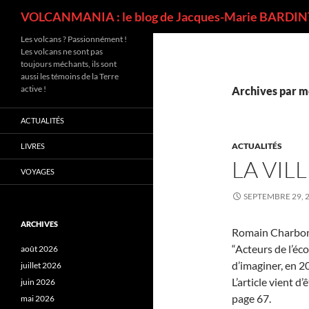
Recherche
VOLCANMANIA : le blog de Jacques-Marie BARDINT
Les volcans ? Passionnément !
Les volcans ne sont pas
toujours méchants, ils sont
aussi les témoins de la Terre
active !
Archives par mo
ACTUALITÉS
ACTUALITÉS
LIVRES
LA VIL
VOYAGES
SEPTEMBRE 29, 
ARCHIVES
Romain Charbonn
“Acteurs de l’éc
août 2026
d’imaginer, en 20
juillet 2026
L’article vient d
juin 2026
page 67.
mai 2026