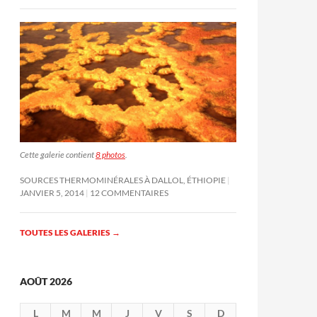
Cette galerie contient
8 photos
.
SOURCES THERMOMINÉRALES À DALLOL, ÉTHIOPIE
JANVIER 5, 2014
12 COMMENTAIRES
TOUTES LES GALERIES
→
AOÛT 2026
L
M
M
J
V
S
D