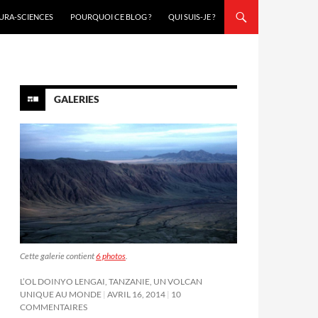
URA-SCIENCES
POURQUOI CE BLOG ?
QUI SUIS-JE ?
GALERIES
Cette galerie contient
6 photos
.
L’OL DOINYO LENGAI, TANZANIE, UN VOLCAN
UNIQUE AU MONDE
AVRIL 16, 2014
10
COMMENTAIRES