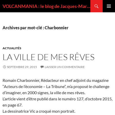
Recherche
VOLCANMANIA : le blog de Jacques-Marie BARDINTZEFF, volcanologue
ALLER
MENU
AU
PRINCI
CONTENU
Archives par mot-clé : Charbonnier
ACTUALITÉS
LA VILLE DE MES RÊVES
SEPTEMBRE 29, 2015
LAISSER UN COMMENTAIRE
Romain Charbonnier, Rédacteur en chef adjoint du magazine
“Acteurs de l’économie – La Tribune”, m’a proposé le challenge
d’imaginer, en 2000 signes, la ville de mes rêves.
L’article vient d’être publié dans le numéro 127, d’octobre 2015,
en page 67.
La dessinatrice Vic a croqué mon portrait.