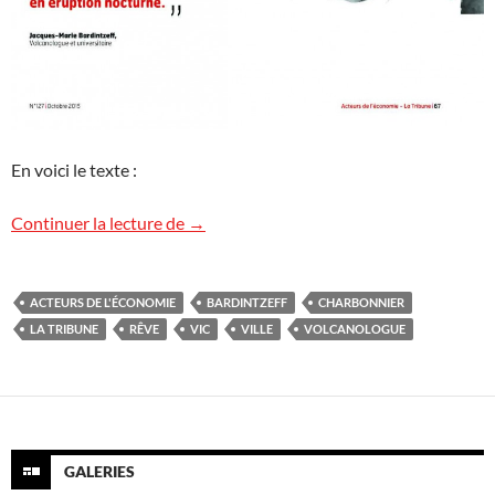
En voici le texte :
La ville de mes rêves
Continuer la lecture de
→
ACTEURS DE L'ÉCONOMIE
BARDINTZEFF
CHARBONNIER
LA TRIBUNE
RÊVE
VIC
VILLE
VOLCANOLOGUE
GALERIES