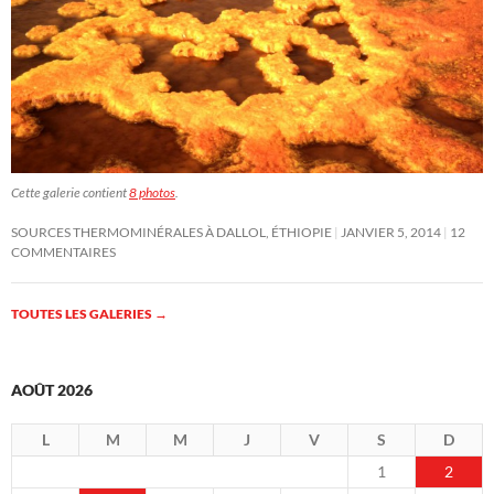
Cette galerie contient
8 photos
.
SOURCES THERMOMINÉRALES À DALLOL, ÉTHIOPIE
JANVIER 5, 2014
12
COMMENTAIRES
TOUTES LES GALERIES
→
AOÛT 2026
L
M
M
J
V
S
D
1
2