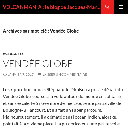
Recherche
VOLCANMANIA : le blog de Jacques-Marie BARDINTZEFF, volcanologue
ALLER
MENU
AU
PRINCI
CONTENU
Archives par mot-clé : Vendée Globe
ACTUALITÉS
VENDÉE GLOBE
JANVIER 7, 2017
LAISSER UN COMMENTAIRE
Le skipper boulonnais Stéphane le Diraison a pris le départ du
Vendée Globe, course à la voile autour du monde en solitaire
et sans escale, le 6 novembre dernier, soutenue par sa ville de
Boulogne-Billancourt. Et il a fait un super parcours.
Malheureusement, il a démâté dans l’océan Indien, alors qu’il
pointait à la dixième place. Il a pu « bricoler » une petite voile