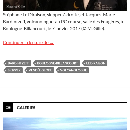
Stéphane Le Diraison, skipper, à droite, et Jacques-Marie
Bardintzeff, volcanologue, au PC course, salle des Fougères, à
Boulogne-Billancourt, le 7 janvier 2017 (© M. Gille).
Vendée Globe
Continuer la lecture de
→
BARDINTZEFF
BOULOGNE-BILLANCOURT
LE DIRAISON
SKIPPER
VENDÉE GLOBE
VOLCANOLOGUE
GALERIES