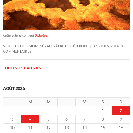
Cette galerie contient
8 photos
.
SOURCES THERMOMINÉRALES À DALLOL, ÉTHIOPIE
JANVIER 5, 2014
12
COMMENTAIRES
TOUTES LES GALERIES
→
AOÛT 2026
L
M
M
J
V
S
D
1
2
3
4
5
6
7
8
9
10
11
12
13
14
15
16