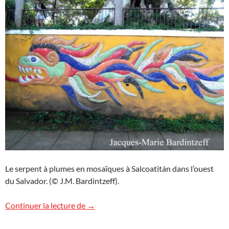
Le serpent à plumes en mosaïques à Salcoatitán dans l’ouest
du Salvador. (© J.M. Bardintzeff).
Le serpent à plumes
Continuer la lecture de
→