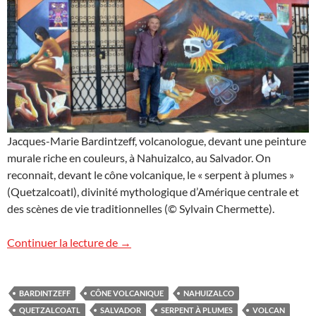
Jacques-Marie Bardintzeff, volcanologue, devant une peinture
murale riche en couleurs, à Nahuizalco, au Salvador. On
reconnait, devant le cône volcanique, le « serpent à plumes »
(Quetzalcoatl), divinité mythologique d’Amérique centrale et
des scènes de vie traditionnelles (© Sylvain Chermette).
Nahuizalco, Salvador
Continuer la lecture de
→
BARDINTZEFF
CÔNE VOLCANIQUE
NAHUIZALCO
QUETZALCOATL
SALVADOR
SERPENT À PLUMES
VOLCAN