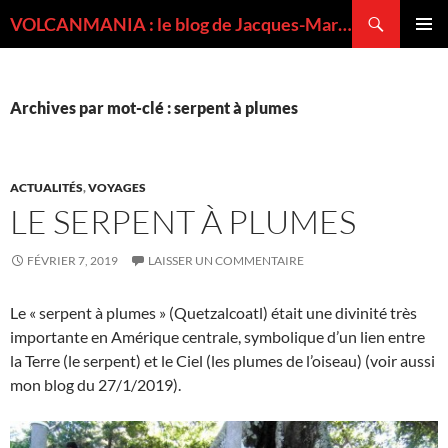
Recherche
VOLCANMANIA : le blog de Jacques-Marie BARDINTZEFF, volcanologue
ALLER
MENU
AU
PRINCI
CONTENU
Archives par mot-clé : serpent à plumes
ACTUALITÉS
,
VOYAGES
LE SERPENT À PLUMES
FÉVRIER 7, 2019
LAISSER UN COMMENTAIRE
Le « serpent à plumes » (Quetzalcoatl) était une divinité très
importante en Amérique centrale, symbolique d’un lien entre
la Terre (le serpent) et le Ciel (les plumes de l’oiseau) (voir aussi
mon blog du 27/1/2019).