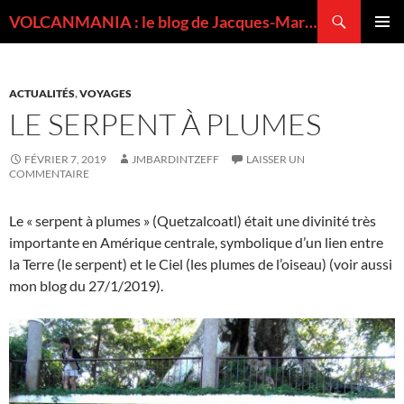
Recherche
VOLCANMANIA : le blog de Jacques-Marie BARDINTZEFF, volcanologue
ALLER
MENU
AU
PRINCI
CONTENU
ACTUALITÉS
,
VOYAGES
LE SERPENT À PLUMES
FÉVRIER 7, 2019
JMBARDINTZEFF
LAISSER UN
COMMENTAIRE
Le « serpent à plumes » (Quetzalcoatl) était une divinité très
importante en Amérique centrale, symbolique d’un lien entre
la Terre (le serpent) et le Ciel (les plumes de l’oiseau) (voir aussi
mon blog du 27/1/2019).