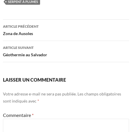
SERPENT À PLUMES
Navigation
ARTICLE PRÉCÉDENT
des
Zona de Ausoles
articles
ARTICLE SUIVANT
Géothermie au Salvador
LAISSER UN COMMENTAIRE
Votre adresse e-mail ne sera pas publiée.
Les champs obligatoires
sont indiqués avec
*
Commentaire
*