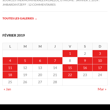
SOURCES THERMOMINÉRALES À DALLOL, ÉTHIOPIE
JANVIER 5, 2014
JMBARDINTZEFF
12 COMMENTAIRES
TOUTES LES GALERIES
→
FÉVRIER 2019
L
M
M
J
V
S
D
1
2
3
4
5
6
7
8
9
10
11
12
13
14
15
16
17
18
19
20
21
22
23
24
25
26
27
28
« Jan
Mar »