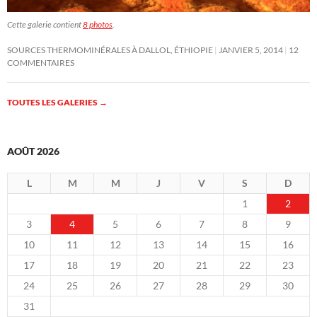
Cette galerie contient
8 photos
.
SOURCES THERMOMINÉRALES À DALLOL, ÉTHIOPIE
JANVIER 5, 2014
12
COMMENTAIRES
TOUTES LES GALERIES
→
AOÛT 2026
L
M
M
J
V
S
D
1
2
3
4
5
6
7
8
9
10
11
12
13
14
15
16
17
18
19
20
21
22
23
24
25
26
27
28
29
30
31