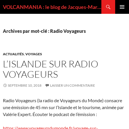
Recherche
VOLCANMANIA : le blog de Jacques-Marie BARDINTZEFF, volcanologue
ALLER
MENU
AU
PRINCI
CONTENU
Archives par mot-clé : Radio Voyageurs
ACTUALITÉS
,
VOYAGES
L’ISLANDE SUR RADIO
VOYAGEURS
SEPTEMBRE 10, 2018
LAISSER UN COMMENTAIRE
Radio Voyageurs (la radio de Voyageurs du Monde) consacre
une émission de 45 mn sur l’Islande et le tourisme, animée par
Valérie Expert. Écouter le podcast de l’émission :
https://www.voyageursdumonde.fr/voyage-sur-