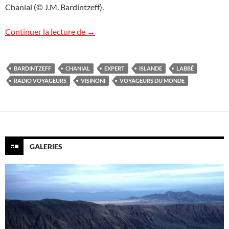
Chanial (© J.M. Bardintzeff).
L’Islande sur Radio Voyageurs
Continuer la lecture de
→
BARDINTZEFF
CHANIAL
EXPERT
ISLANDE
LABBÉ
RADIO VOYAGEURS
VISINONI
VOYAGEURS DU MONDE
GALERIES