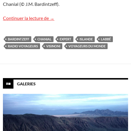
Chanial (© J.M. Bardintzeff).
L’Islande sur Radio Voyageurs
Continuer la lecture de
→
BARDINTZEFF
CHANIAL
EXPERT
ISLANDE
LABBÉ
RADIO VOYAGEURS
VISINONI
VOYAGEURS DU MONDE
GALERIES