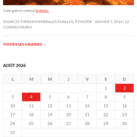
Cette galerie contient
8 photos
.
SOURCES THERMOMINÉRALES À DALLOL, ÉTHIOPIE
JANVIER 5, 2014
12
COMMENTAIRES
TOUTES LES GALERIES
→
AOÛT 2026
L
M
M
J
V
S
D
1
2
3
4
5
6
7
8
9
10
11
12
13
14
15
16
17
18
19
20
21
22
23
24
25
26
27
28
29
30
31