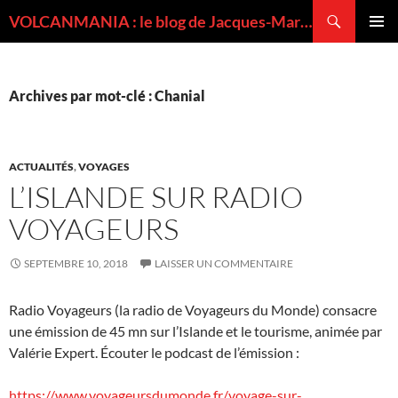
Recherche
VOLCANMANIA : le blog de Jacques-Marie BARDINTZEFF, volcanologue
ALLER
MENU
AU
PRINCI
CONTENU
Archives par mot-clé : Chanial
ACTUALITÉS
,
VOYAGES
L’ISLANDE SUR RADIO
VOYAGEURS
SEPTEMBRE 10, 2018
LAISSER UN COMMENTAIRE
Radio Voyageurs (la radio de Voyageurs du Monde) consacre
une émission de 45 mn sur l’Islande et le tourisme, animée par
Valérie Expert. Écouter le podcast de l’émission :
https://www.voyageursdumonde.fr/voyage-sur-