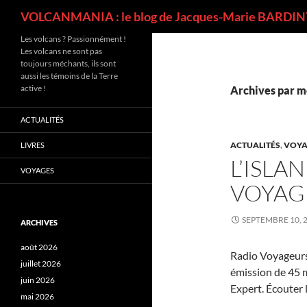
Recherche
VOLCANMANIA : le blog de Jacques-Marie BARDINT
Les volcans ? Passionnément !
Les volcans ne sont pas
toujours méchants, ils sont
aussi les témoins de la Terre
active !
Archives par mo
ACTUALITÉS
ACTUALITÉS
,
VOYA
LIVRES
L’ISLA
VOYAGES
VOYAG
SEPTEMBRE 10, 
ARCHIVES
août 2026
Radio Voyageurs
juillet 2026
émission de 45 m
juin 2026
Expert. Écouter l
mai 2026