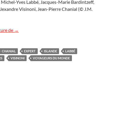
: Michel-Yves Labbé, Jacques-Marie Bardintzeff,
Alexandre Visinoni, Jean-Pierre Chanial (© J.M.
L’Islande sur Radio Voyageurs
ture de
→
CHANIAL
EXPERT
ISLANDE
LABBÉ
RS
VISINONI
VOYAGEURS DU MONDE