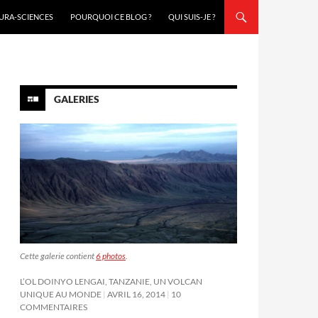
URA-SCIENCES
POURQUOI CE BLOG ?
QUI SUIS-JE ?
GALERIES
Cette galerie contient
6 photos
.
L’OL DOINYO LENGAI, TANZANIE, UN VOLCAN
UNIQUE AU MONDE
AVRIL 16, 2014
10
COMMENTAIRES