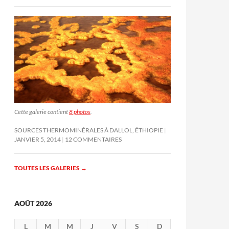
Cette galerie contient
8 photos
.
SOURCES THERMOMINÉRALES À DALLOL, ÉTHIOPIE
JANVIER 5, 2014
12 COMMENTAIRES
TOUTES LES GALERIES
→
AOÛT 2026
L
M
M
J
V
S
D