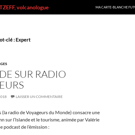
ALLER AU CONTENU
ZEFF, volcanologue
MA CARTE-BLANCHE FUT
t-clé : Expert
GES
NDE SUR RADIO
EURS
2018
LAISSER UN COMMENTAIRE
 (la radio de Voyageurs du Monde) consacre une
n sur l’Islande et le tourisme, animée par Valérie
e podcast de l’émission :