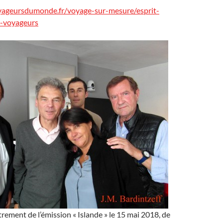
yageursdumonde.fr/voyage-sur-mesure/esprit-
o-voyageurs
trement de l’émission « Islande » le 15 mai 2018, de