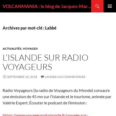
Recherche
VOLCANMANIA : le blog de Jacques-Marie BARDINTZEFF, volcanologue
ALLER
MENU
AU
PRINCI
CONTENU
Archives par mot-clé : Labbé
ACTUALITÉS
,
VOYAGES
L’ISLANDE SUR RADIO
VOYAGEURS
SEPTEMBRE 10, 2018
LAISSER UN COMMENTAIRE
Radio Voyageurs (la radio de Voyageurs du Monde) consacre
une émission de 45 mn sur l’Islande et le tourisme, animée par
Valérie Expert. Écouter le podcast de l’émission :
https://www.voyageursdumonde.fr/voyage-sur-