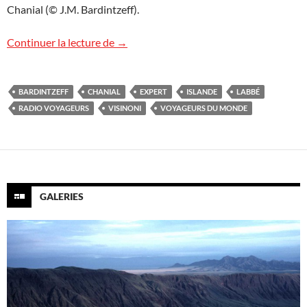
Chanial (© J.M. Bardintzeff).
L’Islande sur Radio Voyageurs
Continuer la lecture de
→
BARDINTZEFF
CHANIAL
EXPERT
ISLANDE
LABBÉ
RADIO VOYAGEURS
VISINONI
VOYAGEURS DU MONDE
GALERIES