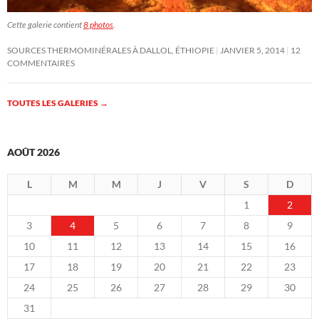
Cette galerie contient
8 photos
.
SOURCES THERMOMINÉRALES À DALLOL, ÉTHIOPIE
JANVIER 5, 2014
12
COMMENTAIRES
TOUTES LES GALERIES
→
AOÛT 2026
L
M
M
J
V
S
D
1
2
3
4
5
6
7
8
9
10
11
12
13
14
15
16
17
18
19
20
21
22
23
24
25
26
27
28
29
30
31