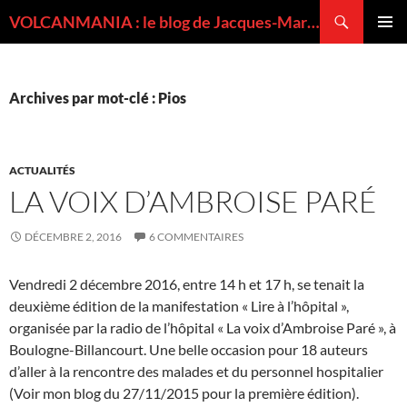
Recherche
VOLCANMANIA : le blog de Jacques-Marie BARDINTZEFF, volcanologue
ALLER
MENU
AU
PRINCI
CONTENU
Archives par mot-clé : Pios
ACTUALITÉS
LA VOIX D’AMBROISE PARÉ
DÉCEMBRE 2, 2016
6 COMMENTAIRES
Vendredi 2 décembre 2016, entre 14 h et 17 h, se tenait la
deuxième édition de la manifestation « Lire à l’hôpital »,
organisée par la radio de l’hôpital « La voix d’Ambroise Paré », à
Boulogne-Billancourt. Une belle occasion pour 18 auteurs
d’aller à la rencontre des malades et du personnel hospitalier
(Voir mon blog du 27/11/2015 pour la première édition).