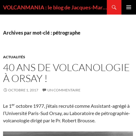
Recherche
VOLCANMANIA : le blog de Jacques-Marie BARDINTZEFF, volcanologue
ALLER
MENU
AU
PRINCI
CONTENU
Archives par mot-clé : pétrographe
ACTUALITÉS
40 ANS DE VOLCANOLOGIE
À ORSAY !
OCTOBRE 1, 2017
UN COMMENTAIRE
er
Le 1
octobre 1977, j’étais recruté comme Assistant-agrégé à
l’Université Paris-Sud Orsay, au Laboratoire de pétrographie-
volcanologie dirigé par le Pr. Robert Brousse.