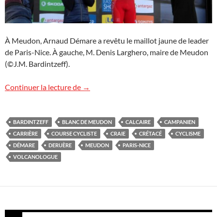
À Meudon, Arnaud Démare a revêtu le maillot jaune de leader
de Paris-Nice. À gauche, M. Denis Larghero, maire de Meudon
(©J.M. Bardintzeff).
Paris-Nice cycliste grimpe à Meudon
Continuer la lecture de
→
BARDINTZEFF
BLANC DE MEUDON
CALCAIRE
CAMPANIEN
CARRIÈRE
COURSE CYCLISTE
CRAIE
CRÉTACÉ
CYCLISME
DÉMARE
DERUÈRE
MEUDON
PARIS-NICE
VOLCANOLOGUE