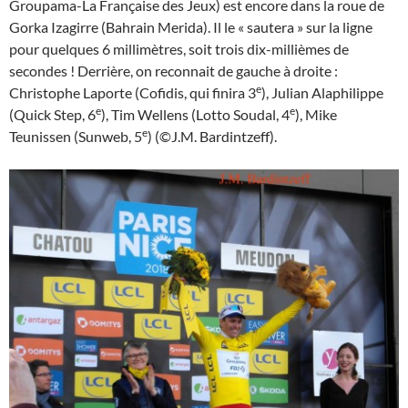
Groupama-La Française des Jeux) est encore dans la roue de
Gorka Izagirre (Bahrain Merida). Il le « sautera » sur la ligne
pour quelques 6 millimètres, soit trois dix-millièmes de
secondes ! Derrière, on reconnait de gauche à droite :
e
Christophe Laporte (Cofidis, qui finira 3
), Julian Alaphilippe
e
e
(Quick Step, 6
), Tim Wellens (Lotto Soudal, 4
), Mike
e
Teunissen (Sunweb, 5
) (©J.M. Bardintzeff).