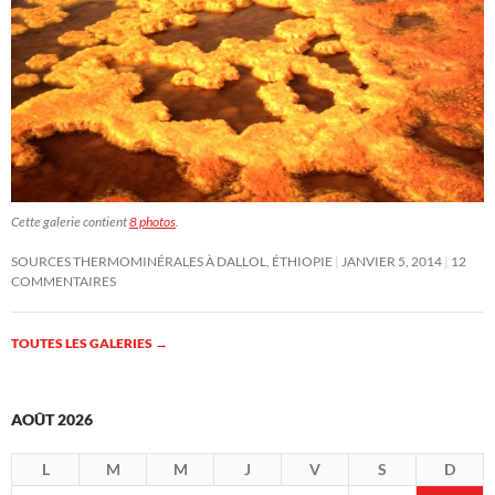
Cette galerie contient
8 photos
.
SOURCES THERMOMINÉRALES À DALLOL, ÉTHIOPIE
JANVIER 5, 2014
12
COMMENTAIRES
TOUTES LES GALERIES
→
AOÛT 2026
L
M
M
J
V
S
D