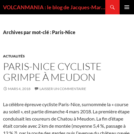
Recherche
VOLCANMANIA : le blog de Jacques-Marie BARDINTZEFF, volcanologue
ALLER
MENU
AU
PRINCI
CONTENU
Archives par mot-clé : Paris-Nice
ACTUALITÉS
PARIS-NICE CYCLISTE
GRIMPE À MEUDON
MARS 4, 2018
LAISSER UN COMMENTAIRE
La célèbre épreuve cycliste Paris-Nice, surnommée la « course
au soleil », est partie dimanche 4 mars 2018. La première étape
conduisait les coureurs de Chatou à Meudon. La fin d’étape
était corsée avec 2 km de montée (moyenne 5,4 %, passage à
12 % ?), par la route des gardes puis l’avenue du château pavée,