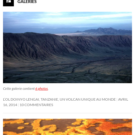
GALERIES
Cette galerie contient
6 photos
.
L’OL DOINYO LENGAI, TANZANIE, UN VOLCAN UNIQUE AU MONDE
AVRIL
16, 2014
10 COMMENTAIRES