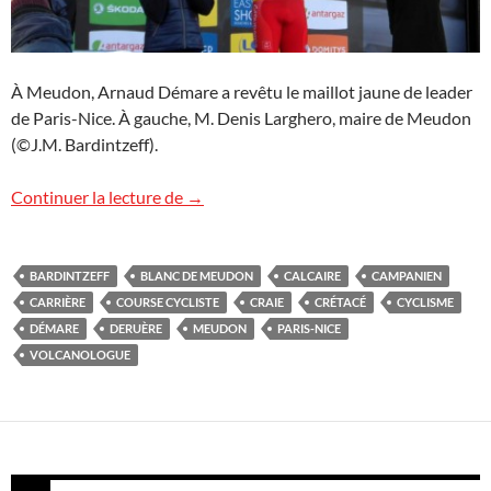
À Meudon, Arnaud Démare a revêtu le maillot jaune de leader
de Paris-Nice. À gauche, M. Denis Larghero, maire de Meudon
(©J.M. Bardintzeff).
Paris-Nice cycliste grimpe à Meudon
Continuer la lecture de
→
BARDINTZEFF
BLANC DE MEUDON
CALCAIRE
CAMPANIEN
CARRIÈRE
COURSE CYCLISTE
CRAIE
CRÉTACÉ
CYCLISME
DÉMARE
DERUÈRE
MEUDON
PARIS-NICE
VOLCANOLOGUE