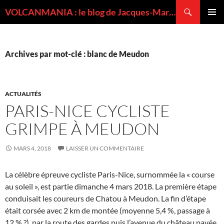
Recherche
VOLCANMANIA : le blog de Jacques-Marie BARDINTZEFF, volcanologue
ALLER
MENU
AU
PRINCI
CONTENU
Archives par mot-clé : blanc de Meudon
ACTUALITÉS
PARIS-NICE CYCLISTE
GRIMPE À MEUDON
MARS 4, 2018
LAISSER UN COMMENTAIRE
La célèbre épreuve cycliste Paris-Nice, surnommée la « course
au soleil », est partie dimanche 4 mars 2018. La première étape
conduisait les coureurs de Chatou à Meudon. La fin d’étape
était corsée avec 2 km de montée (moyenne 5,4 %, passage à
12 % ?), par la route des gardes puis l’avenue du château pavée,