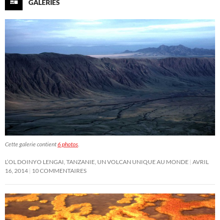
GALERIES
Cette galerie contient
6 photos
.
L’OL DOINYO LENGAI, TANZANIE, UN VOLCAN UNIQUE AU MONDE
AVRIL
16, 2014
10 COMMENTAIRES