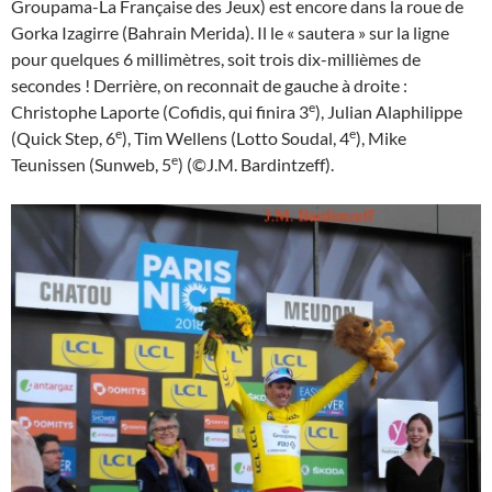
Groupama-La Française des Jeux) est encore dans la roue de
Gorka Izagirre (Bahrain Merida). Il le « sautera » sur la ligne
pour quelques 6 millimètres, soit trois dix-millièmes de
secondes ! Derrière, on reconnait de gauche à droite :
e
Christophe Laporte (Cofidis, qui finira 3
), Julian Alaphilippe
e
e
(Quick Step, 6
), Tim Wellens (Lotto Soudal, 4
), Mike
e
Teunissen (Sunweb, 5
) (©J.M. Bardintzeff).