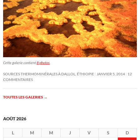
Cette galerie contient
8 photos
.
SOURCES THERMOMINÉRALES À DALLOL, ÉTHIOPIE
JANVIER 5, 2014
12
COMMENTAIRES
TOUTES LES GALERIES
→
AOÛT 2026
L
M
M
J
V
S
D