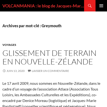
Recherche
VOLCANMANIA : le blog de Jacques-Marie BARDINTZEFF, volcanologue
ALLER
MENU
AU
PRINCI
CONTENU
Archives par mot-clé : Greymouth
VOYAGES
GLISSEMENT DE TERRAIN
EN NOUVELLE-ZÉLANDE
JUIN 13, 2020
LAISSER UN COMMENTAIRE
Le 17 avril 2009, nous sommes en Nouvelle-Zélande, dans le
cadre d’un voyage de l’association Atlace (Association Tous
Loisirs, les Ambassades Culturelles et les Expéditions), co-
encadré par Denice Moreau (logistique) et Jacques-Marie
Bardintzeff (conseiller scientifique et pédagogique). Nous