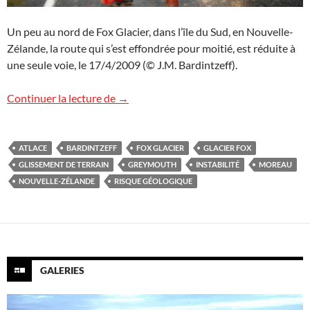
Un peu au nord de Fox Glacier, dans l’île du Sud, en Nouvelle-
Zélande, la route qui s’est effondrée pour moitié, est réduite à
une seule voie, le 17/4/2009 (© J.M. Bardintzeff).
Glissement de terrain en Nouvelle-Zéla
Continuer la lecture de
→
ATLACE
BARDINTZEFF
FOX GLACIER
GLACIER FOX
GLISSEMENT DE TERRAIN
GREYMOUTH
INSTABILITÉ
MOREAU
NOUVELLE-ZÉLANDE
RISQUE GÉOLOGIQUE
GALERIES