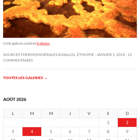
Cette galerie contient
8 photos
.
SOURCES THERMOMINÉRALES À DALLOL, ÉTHIOPIE
JANVIER 5, 2014
12
COMMENTAIRES
TOUTES LES GALERIES
→
AOÛT 2026
L
M
M
J
V
S
D
1
2
3
4
5
6
7
8
9