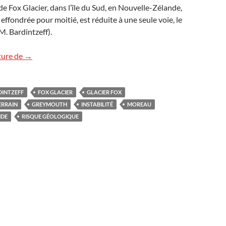
e Fox Glacier, dans l’île du Sud, en Nouvelle-Zélande,
t effondrée pour moitié, est réduite à une seule voie, le
. Bardintzeff).
Glissement de terrain en Nouvelle-Zélande
ture de
→
DINTZEFF
FOX GLACIER
GLACIER FOX
ERRAIN
GREYMOUTH
INSTABILITÉ
MOREAU
NDE
RISQUE GÉOLOGIQUE