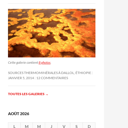
Cette galerie contient
8 photos
.
SOURCES THERMOMINÉRALES À DALLOL, ÉTHIOPIE
JANVIER 5, 2014
12 COMMENTAIRES
TOUTES LES GALERIES
→
AOÛT 2026
L
M
M
J
V
S
D