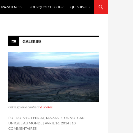
URA-SCIENCES
POURQUOI CE BLOG ?
QUI SUIS-JE ?
GALERIES
Cette galerie contient
6 photos
.
L’OL DOINYO LENGAI, TANZANIE, UN VOLCAN
UNIQUE AU MONDE
AVRIL 16, 2014
10
COMMENTAIRES