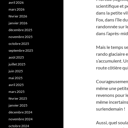
avril 2026
scientifique et 
mars 2026
dans la petite vi
février 2026
Fox, dans l’île 
janvier 2026
randonnée sur le
décembre 2025
dans l’après-mid
novembre 2025
octobre 2025
Mais le temps se
septembre 2025
rando glaciaire 
août 2025
s’accumulent. Un
juillet 2025
route côtière qu
juin 2025
mai 2025
Courageusement
avril 2025
même une petite 
mars 2025
revenons pour l
février 2025
même incertains 
janvier 2025
surlendemain !
décembre 2024
novembre 2024
Aussi, quel soul
octobre 2024