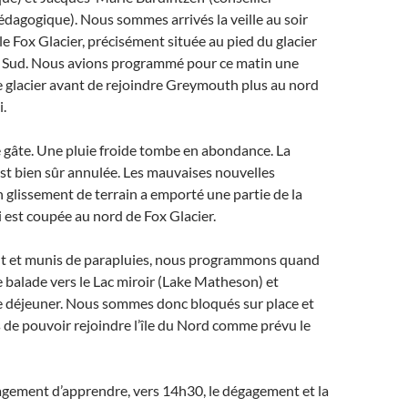
pédagogique). Nous sommes arrivés la veille au soir
lle Fox Glacier, précisément située au pied du glacier
du Sud. Nous avions programmé pour ce matin une
 glacier avant de rejoindre Greymouth plus au nord
i.
 gâte. Une pluie froide tombe en abondance. La
est bien sûr annulée. Les mauvaises nouvelles
 glissement de terrain a emporté une partie de la
i est coupée au nord de Fox Glacier.
 et munis de parapluies, nous programmons quand
balade vers le Lac miroir (Lake Matheson) et
e déjeuner. Nous sommes donc bloqués sur place et
de pouvoir rejoindre l’île du Nord comme prévu le
agement d’apprendre, vers 14h30, le dégagement et la