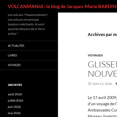
Recherche
VOLCANMANIA : le blog de Jacques-Marie BARDINT
Les volcans ? Passionnément !
Les volcans ne sont pas
toujours méchants, ils sont
aussi les témoins de la Terre
active !
Archives par mo
ACTUALITÉS
VOYAGES
LIVRES
GLISSE
VOYAGES
NOUVE
JUIN 13, 2020
ARCHIVES
août 2026
Le 17 avril 200
juillet 2026
d’un voyage de l’
juin 2026
Ambassades Cultu
mai 2026
Moreau (logistiq