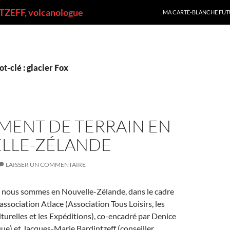
ALLER AU CONTENU
ZEFF, volcanologue
MA CARTE-BLANCHE FUT
t-clé : glacier Fox
MENT DE TERRAIN EN
LLE-ZÉLANDE
LAISSER UN COMMENTAIRE
9, nous sommes en Nouvelle-Zélande, dans le cadre
association Atlace (Association Tous Loisirs, les
relles et les Expéditions), co-encadré par Denice
ue) et Jacques-Marie Bardintzeff (conseiller