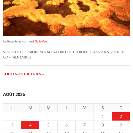
Cette galerie contient
8 photos
.
SOURCES THERMOMINÉRALES À DALLOL, ÉTHIOPIE
JANVIER 5, 2014
12
COMMENTAIRES
TOUTES LES GALERIES
→
AOÛT 2026
L
M
M
J
V
S
D
1
2
3
4
5
6
7
8
9