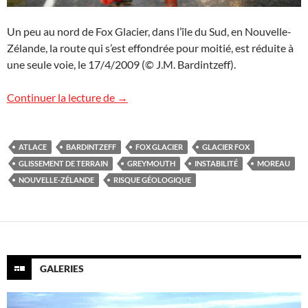
Un peu au nord de Fox Glacier, dans l’île du Sud, en Nouvelle-
Zélande, la route qui s’est effondrée pour moitié, est réduite à
une seule voie, le 17/4/2009 (© J.M. Bardintzeff).
Glissement de terrain en Nouvelle-Zéla
Continuer la lecture de
→
ATLACE
BARDINTZEFF
FOX GLACIER
GLACIER FOX
GLISSEMENT DE TERRAIN
GREYMOUTH
INSTABILITÉ
MOREAU
NOUVELLE-ZÉLANDE
RISQUE GÉOLOGIQUE
GALERIES