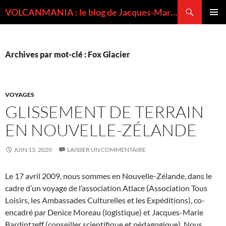
Recherche
VOLCANMANIA : le blog de Jacques-Marie BARDINTZEFF, volcanologue
ALLER
MENU
AU
PRINCI
CONTENU
Archives par mot-clé : Fox Glacier
VOYAGES
GLISSEMENT DE TERRAIN
EN NOUVELLE-ZÉLANDE
JUIN 13, 2020
LAISSER UN COMMENTAIRE
Le 17 avril 2009, nous sommes en Nouvelle-Zélande, dans le
cadre d’un voyage de l’association Atlace (Association Tous
Loisirs, les Ambassades Culturelles et les Expéditions), co-
encadré par Denice Moreau (logistique) et Jacques-Marie
Bardintzeff (conseiller scientifique et pédagogique). Nous