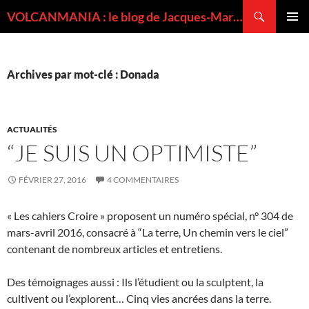
Recherche
VOLCANMANIA : le blog de Jacques-Marie BARDINTZEFF, volcanologue
ALLER
MENU
AU
PRINCI
CONTENU
Archives par mot-clé : Donada
ACTUALITÉS
“JE SUIS UN OPTIMISTE”
FÉVRIER 27, 2016
4 COMMENTAIRES
« Les cahiers Croire » proposent un numéro spécial, n° 304 de
mars-avril 2016, consacré à “La terre, Un chemin vers le ciel”
contenant de nombreux articles et entretiens.
Des témoignages aussi : Ils l’étudient ou la sculptent, la
cultivent ou l’explorent… Cinq vies ancrées dans la terre.