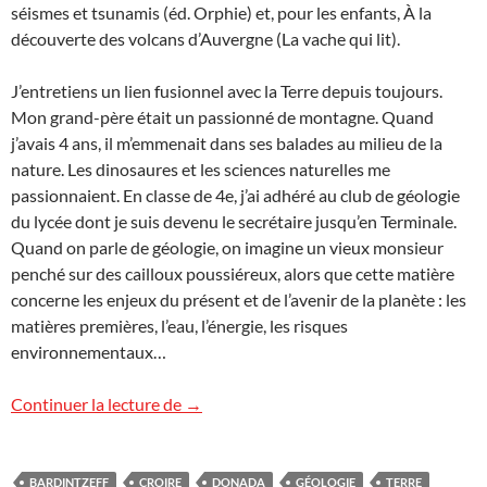
séismes et tsunamis (éd. Orphie) et, pour les enfants, À la
découverte des volcans d’Auvergne (La vache qui lit).
J’entretiens un lien fusionnel avec la Terre depuis toujours.
Mon grand-père était un passionné de montagne. Quand
j’avais 4 ans, il m’emmenait dans ses balades au milieu de la
nature. Les dinosaures et les sciences naturelles me
passionnaient. En classe de 4e, j’ai adhéré au club de géologie
du lycée dont je suis devenu le secrétaire jusqu’en Terminale.
Quand on parle de géologie, on imagine un vieux monsieur
penché sur des cailloux poussiéreux, alors que cette matière
concerne les enjeux du présent et de l’avenir de la planète : les
matières premières, l’eau, l’énergie, les risques
environnementaux…
“Je suis un optimiste”
Continuer la lecture de
→
BARDINTZEFF
CROIRE
DONADA
GÉOLOGIE
TERRE