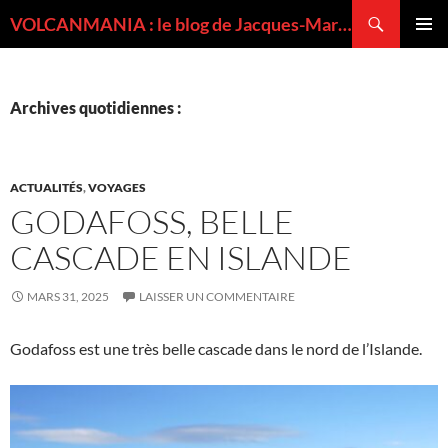
Recherche
VOLCANMANIA : le blog de Jacques-Marie BARDINTZEFF, volcanologue
ALLER
MENU
AU
PRINCI
CONTENU
Archives quotidiennes :
ACTUALITÉS
,
VOYAGES
GODAFOSS, BELLE
CASCADE EN ISLANDE
MARS 31, 2025
LAISSER UN COMMENTAIRE
Godafoss est une très belle cascade dans le nord de l’Islande.