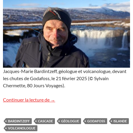
Jacques-Marie Bardintzeff, géologue et volcanologue, devant
les chutes de Godafoss, le 21 février 2025 (© Sylvain
Chermette, 80 Jours Voyages).
Godafoss, belle cascade en Islande
Continuer la lecture de
→
BARDINTZEFF
CASCADE
GÉOLOGUE
GODAFOSS
ISLANDE
VOLCANOLOGUE