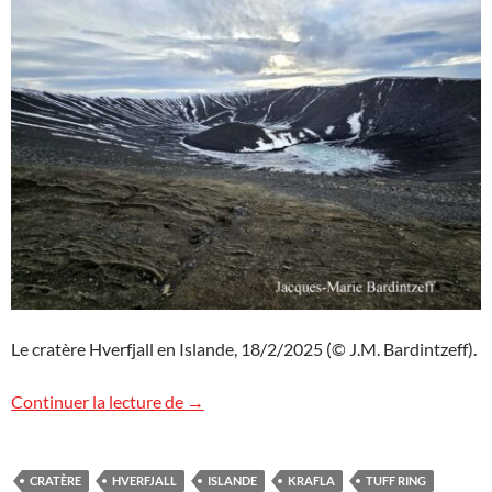
Le cratère Hverfjall en Islande, 18/2/2025 (© J.M. Bardintzeff).
Le cratère Hverfjall en Islande
Continuer la lecture de
→
CRATÈRE
HVERFJALL
ISLANDE
KRAFLA
TUFF RING