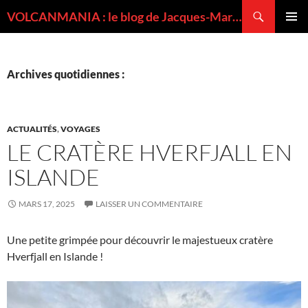
Recherche
VOLCANMANIA : le blog de Jacques-Marie BARDINTZEFF, volcanologue
ALLER
MENU
AU
PRINCI
CONTENU
Archives quotidiennes :
ACTUALITÉS
,
VOYAGES
LE CRATÈRE HVERFJALL EN
ISLANDE
MARS 17, 2025
LAISSER UN COMMENTAIRE
Une petite grimpée pour découvrir le majestueux cratère
Hverfjall en Islande !