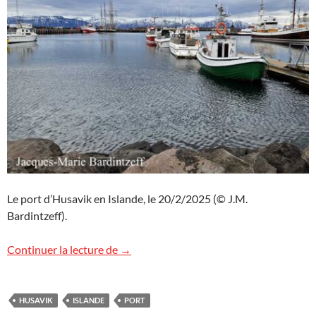
Le port d’Husavik en Islande, le 20/2/2025 (© J.M.
Bardintzeff).
Husavik, Islande
Continuer la lecture de
→
HUSAVIK
ISLANDE
PORT