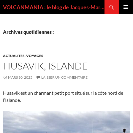
Recherche
VOLCANMANIA : le blog de Jacques-Marie BARDINTZEFF, volcanologue
ALLER
MENU
AU
PRINCI
CONTENU
Archives quotidiennes :
ACTUALITÉS
,
VOYAGES
HUSAVIK, ISLANDE
MARS 30, 2025
LAISSER UN COMMENTAIRE
Husavik est un charmant petit port situé sur la côte nord de
l’Islande.