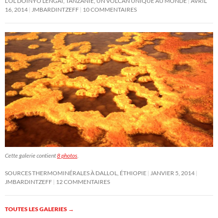
L’OL DOINYO LENGAI, TANZANIE, UN VOLCAN UNIQUE AU MONDE
AVRIL
16, 2014
JMBARDINTZEFF
10 COMMENTAIRES
Cette galerie contient
8 photos
.
SOURCES THERMOMINÉRALES À DALLOL, ÉTHIOPIE
JANVIER 5, 2014
JMBARDINTZEFF
12 COMMENTAIRES
TOUTES LES GALERIES
→