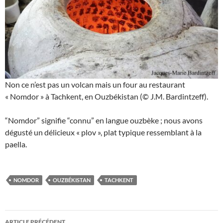
Non ce n’est pas un volcan mais un four au restaurant
« Nomdor » à Tachkent, en Ouzbékistan (© J.M. Bardintzeff).
“Nomdor” signifie “connu” en langue ouzbèke ; nous avons
dégusté un délicieux « plov », plat typique ressemblant à la
paella.
NOMDOR
OUZBÉKISTAN
TACHKENT
Navigation
ARTICLE PRÉCÉDENT