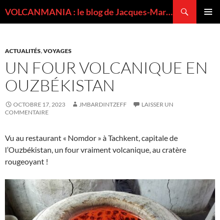
Recherche
VOLCANMANIA : le blog de Jacques-Marie BARDINTZEFF, volcanologue
ALLER
MENU
AU
PRINCI
CONTENU
ACTUALITÉS
,
VOYAGES
UN FOUR VOLCANIQUE EN
OUZBÉKISTAN
OCTOBRE 17, 2023
JMBARDINTZEFF
LAISSER UN
COMMENTAIRE
Vu au restaurant « Nomdor » à Tachkent, capitale de
l’Ouzbékistan, un four vraiment volcanique, au cratère
rougeoyant !