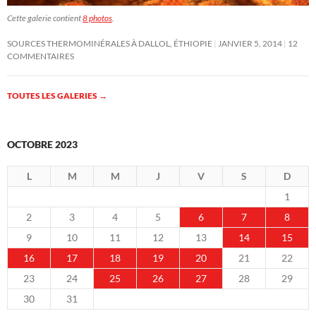
Cette galerie contient
8 photos
.
SOURCES THERMOMINÉRALES À DALLOL, ÉTHIOPIE
JANVIER 5, 2014
12
COMMENTAIRES
TOUTES LES GALERIES
→
OCTOBRE 2023
L
M
M
J
V
S
D
1
2
3
4
5
6
7
8
9
10
11
12
13
14
15
16
17
18
19
20
21
22
23
24
25
26
27
28
29
30
31