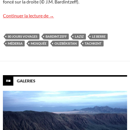
foncé sur la droite (© J.M. Bardintzeff).
Tachkent, capitale de l’Ouzbékistan
Continuer la lecture de
→
80 JOURS VOYAGES
BARDINTZEFF
LAZIZ
LE BERRE
MÉDERSA
MOSQUÉE
OUZBÉKISTAN
TACHKENT
GALERIES