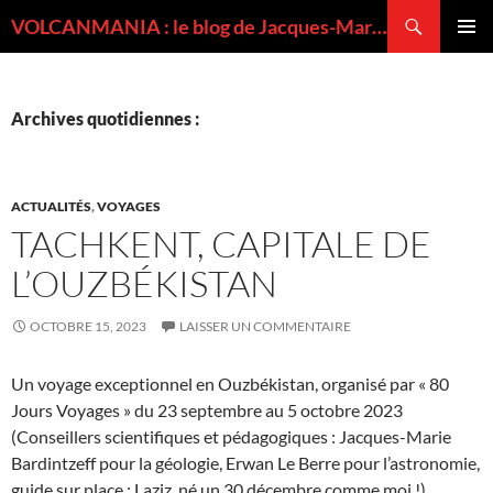
Recherche
VOLCANMANIA : le blog de Jacques-Marie BARDINTZEFF, volcanologue
ALLER
MENU
AU
PRINCI
CONTENU
Archives quotidiennes :
ACTUALITÉS
,
VOYAGES
TACHKENT, CAPITALE DE
L’OUZBÉKISTAN
OCTOBRE 15, 2023
LAISSER UN COMMENTAIRE
Un voyage exceptionnel en Ouzbékistan, organisé par « 80
Jours Voyages » du 23 septembre au 5 octobre 2023
(Conseillers scientifiques et pédagogiques : Jacques-Marie
Bardintzeff pour la géologie, Erwan Le Berre pour l’astronomie,
guide sur place : Laziz, né un 30 décembre comme moi !).