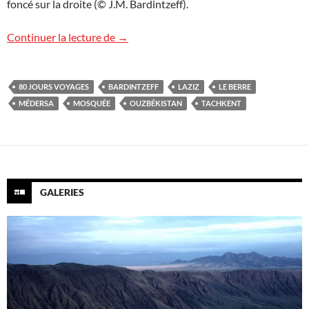
foncé sur la droite (© J.M. Bardintzeff).
Tachkent, capitale de l’Ouzbékistan
Continuer la lecture de
→
80 JOURS VOYAGES
BARDINTZEFF
LAZIZ
LE BERRE
MÉDERSA
MOSQUÉE
OUZBÉKISTAN
TACHKENT
GALERIES