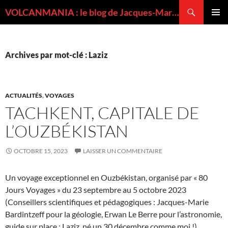
Recherche
VOLCANMANIA : le blog de Jacques-Marie BARDINTZEFF, volcanologue
ALLER
MENU
AU
PRINCI
CONTENU
Archives par mot-clé : Laziz
ACTUALITÉS
,
VOYAGES
TACHKENT, CAPITALE DE
L’OUZBÉKISTAN
OCTOBRE 15, 2023
LAISSER UN COMMENTAIRE
Un voyage exceptionnel en Ouzbékistan, organisé par « 80
Jours Voyages » du 23 septembre au 5 octobre 2023
(Conseillers scientifiques et pédagogiques : Jacques-Marie
Bardintzeff pour la géologie, Erwan Le Berre pour l’astronomie,
guide sur place : Laziz, né un 30 décembre comme moi !).