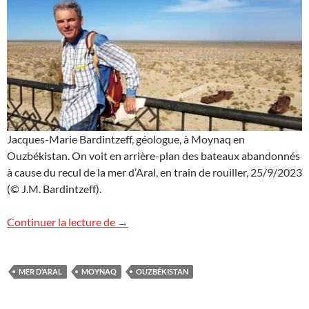
Jacques-Marie Bardintzeff, géologue, à Moynaq en
Ouzbékistan. On voit en arrière-plan des bateaux abandonnés
à cause du recul de la mer d’Aral, en train de rouiller, 25/9/2023
(© J.M. Bardintzeff).
Moynaq, Ouzbékistan
Continuer la lecture de
→
MER D’ARAL
MOYNAQ
OUZBÉKISTAN