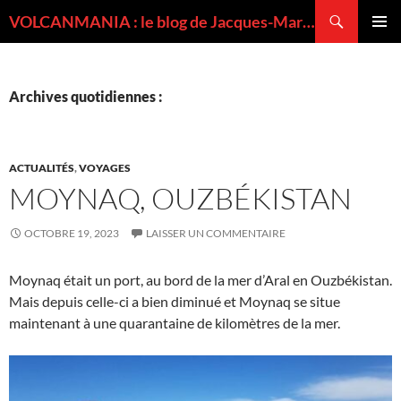
Recherche
VOLCANMANIA : le blog de Jacques-Marie BARDINTZEFF, volcanologue
ALLER
MENU
AU
PRINCI
CONTENU
Archives quotidiennes :
ACTUALITÉS
,
VOYAGES
MOYNAQ, OUZBÉKISTAN
OCTOBRE 19, 2023
LAISSER UN COMMENTAIRE
Moynaq était un port, au bord de la mer d’Aral en Ouzbékistan.
Mais depuis celle-ci a bien diminué et Moynaq se situe
maintenant à une quarantaine de kilomètres de la mer.