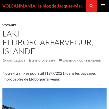
Recherche
VOLCANMANIA : le blog de Jacques-Marie BARDINTZEFF, volcanologue
ALLER
MENU
AU
PRINCI
CONTENU
VOYAGES
LAKI –
ELDBORGARFARVEGUR,
ISLANDE
JUIN 22, 2023
JMBARDINTZEFF
LAISSER UN COMMENTAIRE
Notre « trail » se poursuit (19/7/2021) dans les paysages
improbables de Eldborgarfarvegur.