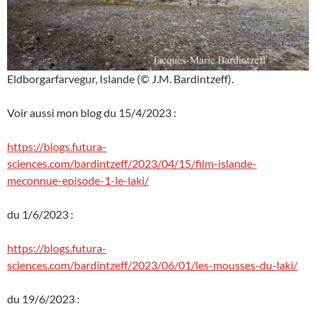
Eldborgarfarvegur, Islande (© J.M. Bardintzeff).
Voir aussi mon blog du 15/4/2023 :
https://blogs.futura-
sciences.com/bardintzeff/2023/04/15/film-islande-
meconnue-episode-1-le-laki/
du 1/6/2023 :
https://blogs.futura-
sciences.com/bardintzeff/2023/06/01/les-mousses-du-laki/
du 19/6/2023 :