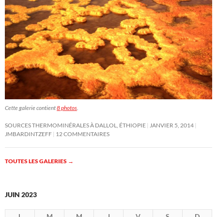
Cette galerie contient
8 photos
.
SOURCES THERMOMINÉRALES À DALLOL, ÉTHIOPIE
JANVIER 5, 2014
JMBARDINTZEFF
12 COMMENTAIRES
TOUTES LES GALERIES
→
JUIN 2023
L
M
M
J
V
S
D