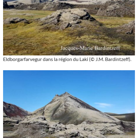
Eldborgarfarvegur dans la région du Laki (© J.M. Bardintzeff).