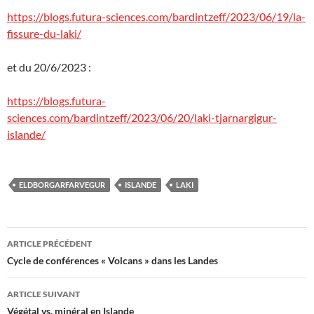
https://blogs.futura-sciences.com/bardintzeff/2023/06/19/la-
fissure-du-laki/
et du 20/6/2023 :
https://blogs.futura-
sciences.com/bardintzeff/2023/06/20/laki-tjarnargigur-
islande/
ELDBORGARFARVEGUR
ISLANDE
LAKI
Navigation
ARTICLE PRÉCÉDENT
des
Cycle de conférences « Volcans » dans les Landes
articles
ARTICLE SUIVANT
Végétal vs. minéral en Islande