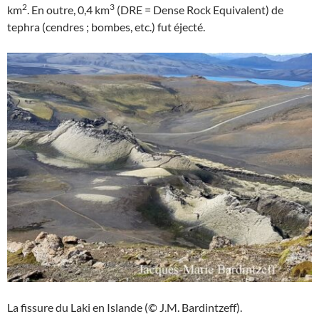
2
3
km
. En outre, 0,4 km
(DRE = Dense Rock Equivalent) de
tephra (cendres ; bombes, etc.) fut éjecté.
La fissure du Laki en Islande (© J.M. Bardintzeff).