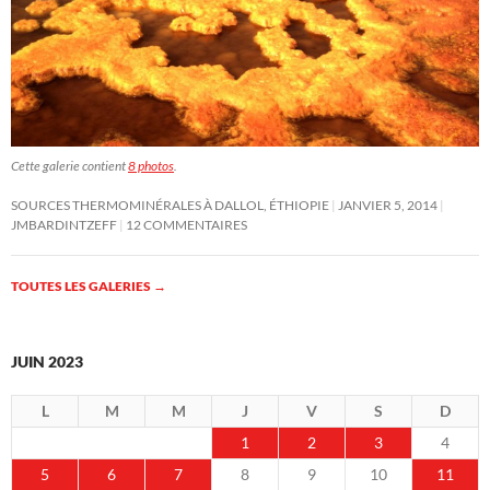
Cette galerie contient
8 photos
.
SOURCES THERMOMINÉRALES À DALLOL, ÉTHIOPIE
JANVIER 5, 2014
JMBARDINTZEFF
12 COMMENTAIRES
TOUTES LES GALERIES
→
JUIN 2023
L
M
M
J
V
S
D
1
2
3
4
5
6
7
8
9
10
11