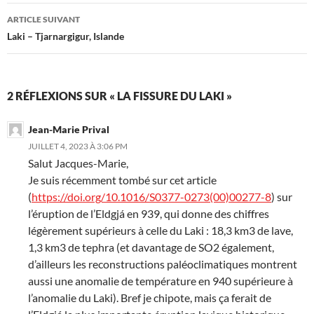
articles
ARTICLE SUIVANT
Laki – Tjarnargigur, Islande
2 RÉFLEXIONS SUR « LA FISSURE DU LAKI »
Jean-Marie Prival
JUILLET 4, 2023 À 3:06 PM
Salut Jacques-Marie,
Je suis récemment tombé sur cet article
(
https://doi.org/10.1016/S0377-0273(00)00277-8
) sur
l’éruption de l’Eldgjá en 939, qui donne des chiffres
légèrement supérieurs à celle du Laki : 18,3 km3 de lave,
1,3 km3 de tephra (et davantage de SO2 également,
d’ailleurs les reconstructions paléoclimatiques montrent
aussi une anomalie de température en 940 supérieure à
l’anomalie du Laki). Bref je chipote, mais ça ferait de