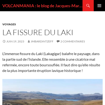
Recherche
VOLCANMANIA : le blog de Jacques-Marie BARDINTZEFF, volcanologue
ALLER
MENU
AU
PRINCI
CONTENU
VOYAGES
LA FISSURE DU LAKI
JUIN 19, 2023
JMBARDINTZEFF
2 COMMENTAIRES
L’immense fissure du Laki (Lakagígar) balafre le paysage, dans
la partie sud de l’Islande. Elle ressemble à une cicatrice mal
refermée, encore toute boursouflée. Il faut dire qu’elle résulte
de la plus importante éruption lavique historique !