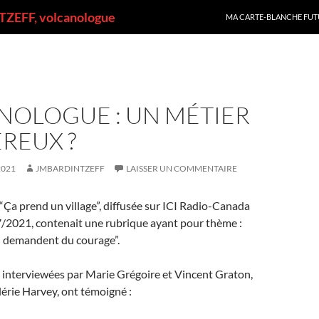
ALLER AU CONTENU
ZEFF, volcanologue
MA CARTE-BLANCHE FUT
NOLOGUE : UN MÉTIER
REUX ?
2021
JMBARDINTZEFF
LAISSER UN COMMENTAIRE
 “Ça prend un village”, diffusée sur ICI Radio-Canada
7/2021, contenait une rubrique ayant pour thème :
i demandent du courage”.
 interviewées par Marie Grégoire et Vincent Graton,
alérie Harvey, ont témoigné :