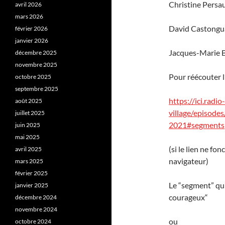
Christine Persa
avril 2026
mars 2026
David Castongua
février 2026
janvier 2026
Jacques-Marie B
décembre 2025
novembre 2025
Pour réécouter l
octobre 2025
septembre 2025
https://ici.rad
août 2025
village/episode
juillet 2025
2021#segments
juin 2025
mai 2025
(si le lien ne fo
avril 2025
navigateur)
mars 2025
février 2025
Le “segment” qui
janvier 2025
courageux“
décembre 2024
novembre 2024
ou
octobre 2024