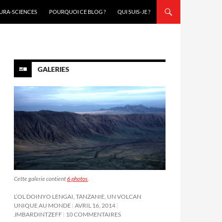
URA-SCIENCES
POURQUOI CE BLOG ?
QUI SUIS-JE ?
GALERIES
Cette galerie contient
6 photos
.
L’OL DOINYO LENGAI, TANZANIE, UN VOLCAN
UNIQUE AU MONDE
AVRIL 16, 2014
JMBARDINTZEFF
10 COMMENTAIRES