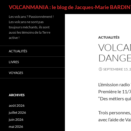
Recherche
VOLCANMANIA : le blog de Jacques-Marie BARDINT
Les volcans ? Passionnément !
Les volcans ne sont pas
toujours méchants, ils sont
aussi les témoins de la Terre
ACTUALITÉS
active !
VOLCA
ACTUALITÉS
DANGE
LIVRES
SEPTEMBRE 15, 
VOYAGES
L’émission radio
Première le 11/
ARCHIVES
“Des métiers qu
août 2026
Trois personnes,
juillet 2026
avec l’aide de V
juin 2026
mai 2026