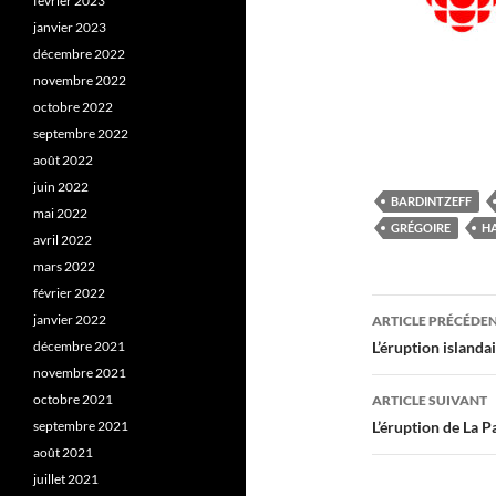
février 2023
janvier 2023
décembre 2022
novembre 2022
octobre 2022
septembre 2022
août 2022
juin 2022
BARDINTZEFF
mai 2022
GRÉGOIRE
H
avril 2022
mars 2022
février 2022
Navigati
janvier 2022
ARTICLE PRÉCÉDE
des
décembre 2021
L’éruption islandai
novembre 2021
articles
octobre 2021
ARTICLE SUIVANT
septembre 2021
L’éruption de La P
août 2021
juillet 2021