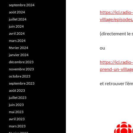
septembre 2024
https://ici.rad
août 2024
village/episode
juillet 2024
juin 2024
(directement le
avril 2024
mars 2024
ou
février 2024
janvier 2024
https://ici.rad
décembre 2023
prend-un-villag
novembre 2023
octobre 2023
et retrouver l’ém
septembre 2023
août 2023
juillet 2023
juin 2023
mai 2023
avril 2023
mars 2023