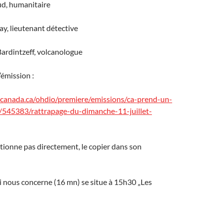
ud, humanitaire
y, lieutenant détective
ardintzeff, volcanologue
’émission :
io-canada.ca/ohdio/premiere/emissions/ca-prend-un-
s/545383/rattrapage-du-dimanche-11-juillet-
nctionne pas directement, le copier dans son
 nous concerne (16 mn) se situe à 15h30 „Les