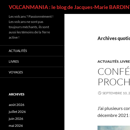
Recherche
VOLCANMANIA : le blog de Jacques-Marie BARDINT
Les volcans ? Passionnément !
Les volcans ne sont pas
toujours méchants, ils sont
aussi les témoins de la Terre
active !
Archives quotid
ACTUALITÉS
ACTUALITÉS
,
LIVR
LIVRES
CONFÉ
VOYAGES
PROCH
SEPTEMBRE 10, 
ARCHIVES
août 2026
J’ai plusieurs 
juillet 2026
décembre 2021 
juin 2026
mai 2026