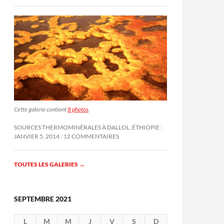
Cette galerie contient
8 photos
.
SOURCES THERMOMINÉRALES À DALLOL, ÉTHIOPIE
JANVIER 5, 2014
12 COMMENTAIRES
TOUTES LES GALERIES
→
SEPTEMBRE 2021
L
M
M
J
V
S
D