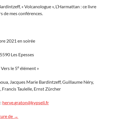
rdintzeff, « Volcanologue », L’Harmattan : ce livre
rs de mes conférences.
re 2021 en soirée
85590 Les Epesses
e
 Vers le 5
élément »
ua, Jacques Marie Bardintzeff, Guillaume Néry,
Francis Taulelle, Ernst Zürcher
 :
herve.graton@kypseli.fr
Conférences « volcans » prochainement
ture de
→