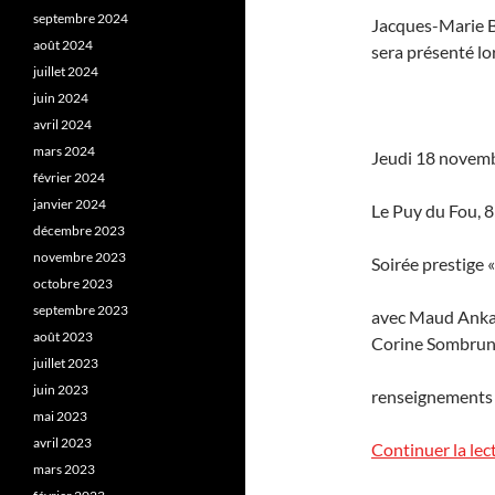
septembre 2024
Jacques-Marie Ba
août 2024
sera présenté lo
juillet 2024
juin 2024
avril 2024
mars 2024
Jeudi 18 novemb
février 2024
janvier 2024
Le Puy du Fou, 
décembre 2023
novembre 2023
Soirée prestige «
octobre 2023
septembre 2023
avec Maud Ankao
août 2023
Corine Sombrun, 
juillet 2023
juin 2023
renseignements
mai 2023
avril 2023
Continuer la lec
mars 2023