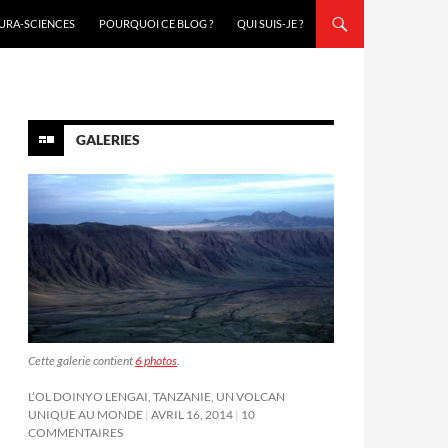
URA-SCIENCES
POURQUOI CE BLOG ?
QUI SUIS-JE ?
GALERIES
Cette galerie contient
6 photos
.
L’OL DOINYO LENGAI, TANZANIE, UN VOLCAN
UNIQUE AU MONDE
AVRIL 16, 2014
10
COMMENTAIRES