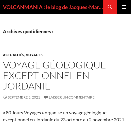
Recherche
VOLCANMANIA : le blog de Jacques-Marie BARDINTZEFF, volcanologue
ALLER
MENU
AU
PRINCI
CONTENU
Archives quotidiennes :
ACTUALITÉS
,
VOYAGES
VOYAGE GÉOLOGIQUE
EXCEPTIONNEL EN
JORDANIE
SEPTEMBRE 3, 2021
LAISSER UN COMMENTAIRE
« 80 Jours Voyages » organise un voyage géologique
exceptionnel en Jordanie du 23 octobre au 2 novembre 2021