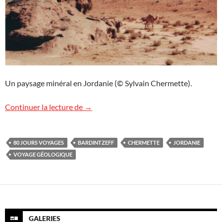
Un paysage minéral en Jordanie (© Sylvain Chermette).
Voyage géologique exceptionnel en Jord
Continuer la lecture de
→
80 JOURS VOYAGES
BARDINTZEFF
CHERMETTE
JORDANIE
VOYAGE GÉOLOGIQUE
GALERIES