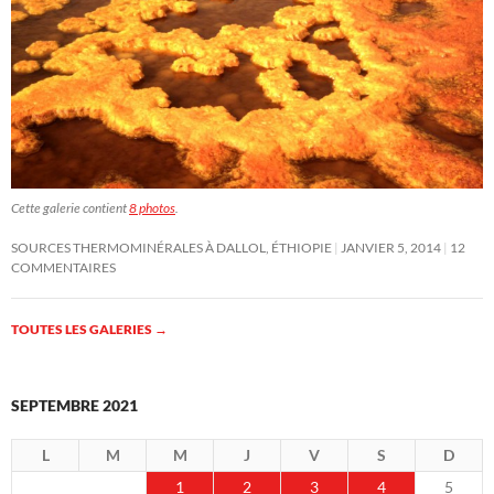
Cette galerie contient
8 photos
.
SOURCES THERMOMINÉRALES À DALLOL, ÉTHIOPIE
JANVIER 5, 2014
12
COMMENTAIRES
TOUTES LES GALERIES
→
SEPTEMBRE 2021
L
M
M
J
V
S
D
1
2
3
4
5