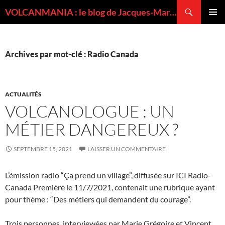
Recherche
VOLCANMANIA : le blog de Jacques-Marie BARDINTZEFF, volcanologue
ALLER
MENU
AU
PRINCI
CONTENU
Archives par mot-clé : Radio Canada
ACTUALITÉS
VOLCANOLOGUE : UN
MÉTIER DANGEREUX ?
SEPTEMBRE 15, 2021
LAISSER UN COMMENTAIRE
L’émission radio “Ça prend un village”, diffusée sur ICI Radio-
Canada Première le 11/7/2021, contenait une rubrique ayant
pour thème : “Des métiers qui demandent du courage”.
Trois personnes, interviewées par Marie Grégoire et Vincent