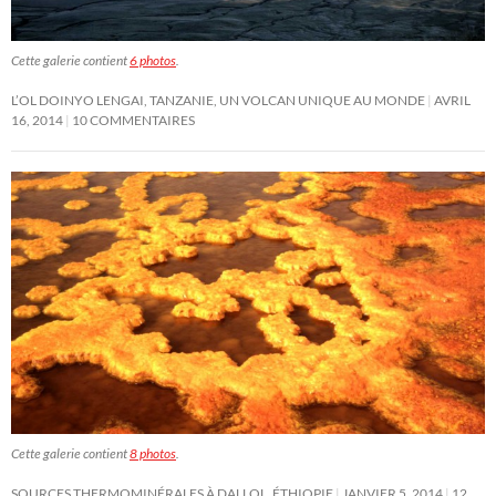
Cette galerie contient
6 photos
.
L’OL DOINYO LENGAI, TANZANIE, UN VOLCAN UNIQUE AU MONDE
AVRIL
16, 2014
10 COMMENTAIRES
Cette galerie contient
8 photos
.
SOURCES THERMOMINÉRALES À DALLOL, ÉTHIOPIE
JANVIER 5, 2014
12