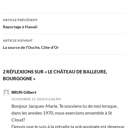
Navigation
ARTICLE PRÉCÉDENT
des
Reportage à Hawaii
articles
ARTICLE SUIVANT
La source de l’Ouche, Côte-d’Or
2 RÉFLEXIONS SUR « LE CHÂTEAU DE BALLEURE,
BOURGOGNE »
BRUN Gilbert
NOVEMBRE 19, 2020 À 6:06 PM
Bonjour Jacques-Marie. Te souviens tu de moi lorsque ,
dans les années 1970, nous exercions ensemble à St
Cloud?
Depuis que je suis à la retraite la volcanologie est devenue