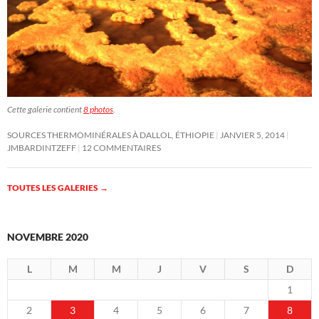
Cette galerie contient
8 photos
.
SOURCES THERMOMINÉRALES À DALLOL, ÉTHIOPIE
JANVIER 5, 2014
JMBARDINTZEFF
12 COMMENTAIRES
TOUTES LES GALERIES
→
NOVEMBRE 2020
L
M
M
J
V
S
D
1
2
3
4
5
6
7
8