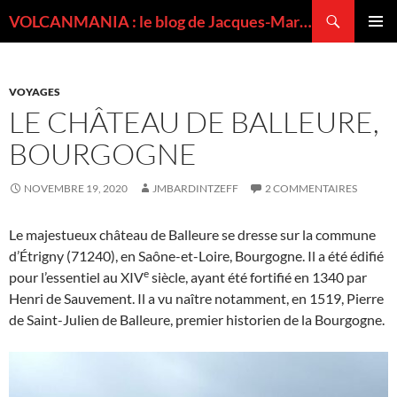
Recherche
VOLCANMANIA : le blog de Jacques-Marie BARDINTZEFF, volcanologue
ALLER
MENU
AU
PRINCI
CONTENU
VOYAGES
LE CHÂTEAU DE BALLEURE,
BOURGOGNE
NOVEMBRE 19, 2020
JMBARDINTZEFF
2 COMMENTAIRES
Le majestueux château de Balleure se dresse sur la commune
d’Étrigny (71240), en Saône-et-Loire, Bourgogne. Il a été édifié
e
pour l’essentiel au XIV
siècle, ayant été fortifié en 1340 par
Henri de Sauvement. Il a vu naître notamment, en 1519, Pierre
de Saint-Julien de Balleure, premier historien de la Bourgogne.