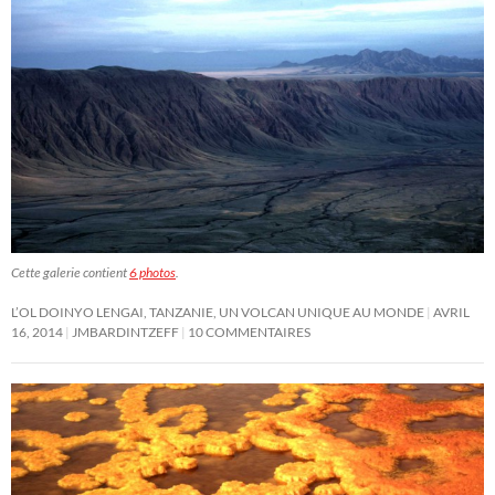
Cette galerie contient
6 photos
.
L’OL DOINYO LENGAI, TANZANIE, UN VOLCAN UNIQUE AU MONDE
AVRIL
16, 2014
JMBARDINTZEFF
10 COMMENTAIRES