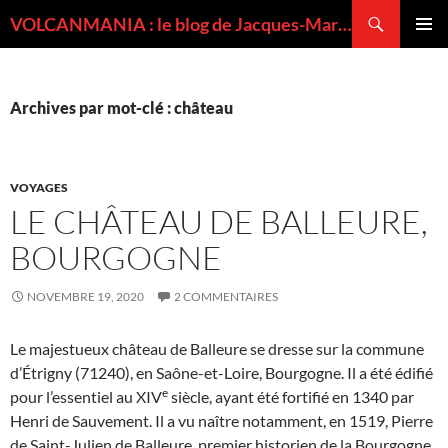
Recherche
VOLCANMANIA : le blog de Jacques-Marie BARDINTZEFF, volcanologue
ALLER
MENU
AU
PRINCI
CONTENU
Archives par mot-clé : château
VOYAGES
LE CHÂTEAU DE BALLEURE,
BOURGOGNE
NOVEMBRE 19, 2020
2 COMMENTAIRES
Le majestueux château de Balleure se dresse sur la commune
d’Étrigny (71240), en Saône-et-Loire, Bourgogne. Il a été édifié
e
pour l’essentiel au XIV
siècle, ayant été fortifié en 1340 par
Henri de Sauvement. Il a vu naître notamment, en 1519, Pierre
de Saint-Julien de Balleure, premier historien de la Bourgogne.