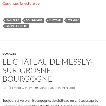
Le château de Balleure, Bourgogne
Continuer la lecture de
→
BALLEURE
BOURGOGNE
CHÂTEAU
ÉTRIGNY
SAÔNE-ET-LOIRE
VOYAGES
LE CHÂTEAU DE MESSEY-
SUR-GROSNE,
BOURGOGNE
DÉCEMBRE 6, 2019
LAISSER UN COMMENTAIRE
Toujours à vélo en Bourgogne, de château en château, après
Ozenay (voir mon blog du 29/11/2019) et Nobles (voir mon