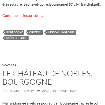
été restauré (Saône-et-Loire, Bourgogne) (© J.M. Bardintzeff).
Le château de Messey-sur-Grosne, Bou
Continuer la lecture de
→
BOURGOGNE
CHÂTEAU
MESSEY-SUR-GROSNE
SAÔNE-ET-LOIRE
VOYAGES
LE CHÂTEAU DE NOBLES,
BOURGOGNE
NOVEMBRE 30, 2019
LAISSER UN COMMENTAIRE
Ma randonnée à vélo se poursuit en Bourgogne : après le col