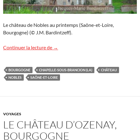
Le château de Nobles au printemps (Saône-et-Loire,
Bourgogne) (© J.M. Bardintzeff).
Le château de Nobles, Bourgogne
Continuer la lecture de
→
BOURGOGNE
CHAPELLE-SOUS-BRANCION (LA)
CHÂTEAU
NOBLES
SAÔNE-ET-LOIRE
VOYAGES
LE CHÂTEAU D’OZENAY,
BOURGOGNE