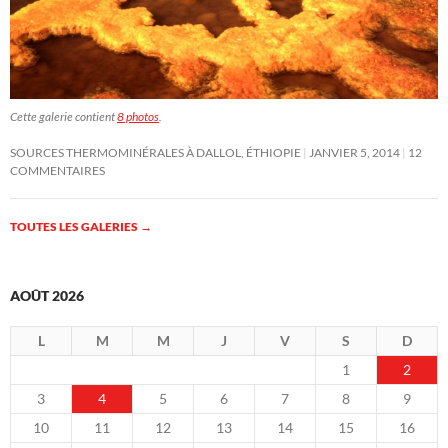
Cette galerie contient
8 photos
.
SOURCES THERMOMINÉRALES À DALLOL, ÉTHIOPIE
JANVIER 5, 2014
12
COMMENTAIRES
TOUTES LES GALERIES
→
AOÛT 2026
L
M
M
J
V
S
D
1
2
3
4
5
6
7
8
9
10
11
12
13
14
15
16