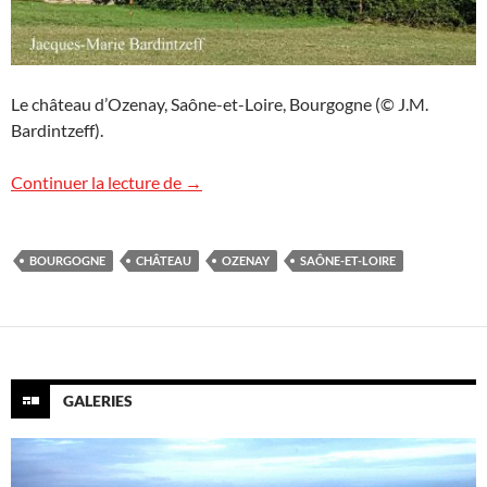
Le château d’Ozenay, Saône-et-Loire, Bourgogne (© J.M.
Bardintzeff).
Le château d’Ozenay, Bourgogne
Continuer la lecture de
→
BOURGOGNE
CHÂTEAU
OZENAY
SAÔNE-ET-LOIRE
GALERIES