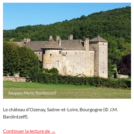
Le château d’Ozenay, Saône-et-Loire, Bourgogne (© J.M.
Bardintzeff).
Le château d’Ozenay, Bourgogne
Continuer la lecture de
→