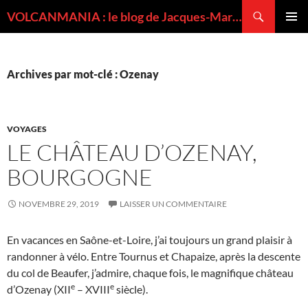
Recherche
VOLCANMANIA : le blog de Jacques-Marie BARDINTZEFF, volcanologue
ALLER
MENU
AU
PRINCI
CONTENU
Archives par mot-clé : Ozenay
VOYAGES
LE CHÂTEAU D’OZENAY,
BOURGOGNE
NOVEMBRE 29, 2019
LAISSER UN COMMENTAIRE
En vacances en Saône-et-Loire, j’ai toujours un grand plaisir à
randonner à vélo. Entre Tournus et Chapaize, après la descente
du col de Beaufer, j’admire, chaque fois, le magnifique château
e
e
d’Ozenay (XII
– XVIII
siècle).