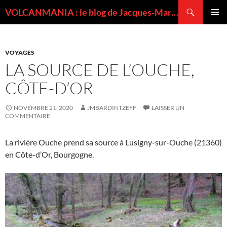
Recherche
VOLCANMANIA : le blog de Jacques-Marie BARDINTZEFF, volcanologue
ALLER
MENU
AU
PRINCI
CONTENU
VOYAGES
LA SOURCE DE L’OUCHE,
CÔTE-D’OR
NOVEMBRE 21, 2020
JMBARDINTZEFF
LAISSER UN
COMMENTAIRE
La rivière Ouche prend sa source à Lusigny-sur-Ouche (21360)
en Côte-d’Or, Bourgogne.