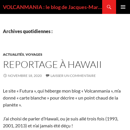
Recherche
VOLCANMANIA : le blog de Jacques-Marie BARDINTZEFF, volcanologue
ALLER
MENU
AU
PRINCI
CONTENU
Archives quotidiennes :
ACTUALITÉS
,
VOYAGES
REPORTAGE À HAWAII
NOVEMBRE 18, 2020
LAISSER UN COMMENTAIRE
Le site « Futura », qui héberge mon blog « Volcanmania », m’a
donné « carte blanche » pour décrire « un point chaud de la
planète ».
J’ai choisi de parler d’Hawaii, ou je suis allé trois fois (1993,
2001, 2013) et n’ai jamais été déçu !