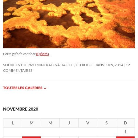
Cette galerie contient
8 photos
.
SOURCES THERMOMINÉRALES À DALLOL, ÉTHIOPIE
JANVIER 5, 2014
12
COMMENTAIRES
TOUTES LES GALERIES
→
NOVEMBRE 2020
L
M
M
J
V
S
D
1