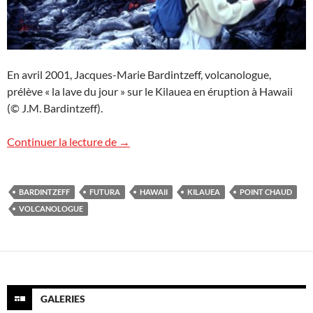
En avril 2001, Jacques-Marie Bardintzeff, volcanologue,
prélève « la lave du jour » sur le Kilauea en éruption à Hawaii
(© J.M. Bardintzeff).
Reportage à Hawaii
Continuer la lecture de
→
BARDINTZEFF
FUTURA
HAWAII
KILAUEA
POINT CHAUD
VOLCANOLOGUE
GALERIES