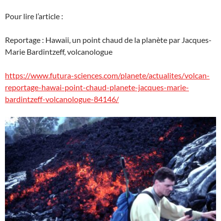
Pour lire l’article :
Reportage : Hawaii, un point chaud de la planète par Jacques-
Marie Bardintzeff, volcanologue
https://www.futura-sciences.com/planete/actualites/volcan-
reportage-hawai-point-chaud-planete-jacques-marie-
bardintzeff-volcanologue-84146/