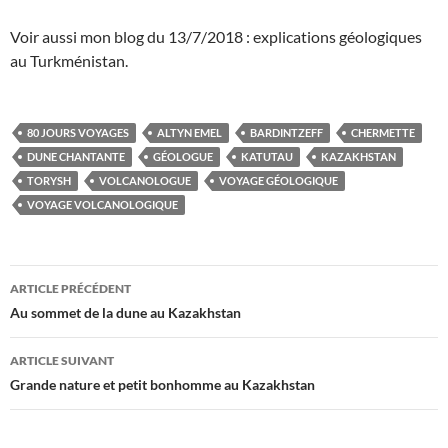
Voir aussi mon blog du 13/7/2018 : explications géologiques
au Turkménistan.
80 JOURS VOYAGES
ALTYN EMEL
BARDINTZEFF
CHERMETTE
DUNE CHANTANTE
GÉOLOGUE
KATUTAU
KAZAKHSTAN
TORYSH
VOLCANOLOGUE
VOYAGE GÉOLOGIQUE
VOYAGE VOLCANOLOGIQUE
Navigation
ARTICLE PRÉCÉDENT
des
Au sommet de la dune au Kazakhstan
articles
ARTICLE SUIVANT
Grande nature et petit bonhomme au Kazakhstan