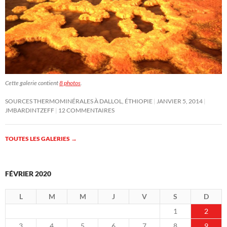
Cette galerie contient
8 photos
.
SOURCES THERMOMINÉRALES À DALLOL, ÉTHIOPIE
JANVIER 5, 2014
JMBARDINTZEFF
12 COMMENTAIRES
TOUTES LES GALERIES
→
FÉVRIER 2020
L
M
M
J
V
S
D
1
2
3
4
5
6
7
8
9