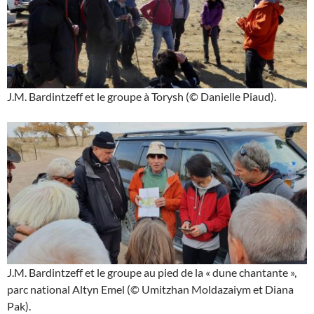
J.M. Bardintzeff et le groupe à Torysh (© Danielle Piaud).
J.M. Bardintzeff et le groupe au pied de la « dune chantante »,
parc national Altyn Emel (© Umitzhan Moldazaiym et Diana
Pak).