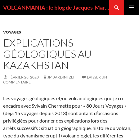
Recherche
VOLCANMANIA : le blog de Jacques-Marie BARDINTZEFF, volcanologue
ALLER
MENU
AU
PRINCI
CONTENU
VOYAGES
EXPLICATIONS
GÉOLOGIQUES AU
KAZAKHSTAN
FÉVRIER 28, 2020
JMBARDINTZEFF
LAISSER UN
COMMENTAIRE
Les voyages géologiques et/ou volcanologiques que je co-
encadre avec Sylvain Chermette pour « 80 Jours Voyages »
(déjà 15 voyages depuis 2013) sont autant d’occasions
privilégiées pour donner des explications lors des
arrêts successifs : situation géographique, histoire du volcan,
type du dynamisme éruptif (volcanologie), les différentes