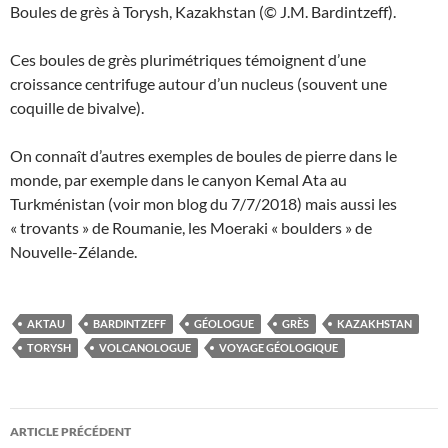
Boules de grès à Torysh, Kazakhstan (© J.M. Bardintzeff).
Ces boules de grès plurimétriques témoignent d’une
croissance centrifuge autour d’un nucleus (souvent une
coquille de bivalve).
On connaît d’autres exemples de boules de pierre dans le
monde, par exemple dans le canyon Kemal Ata au
Turkménistan (voir mon blog du 7/7/2018) mais aussi les
« trovants » de Roumanie, les Moeraki « boulders » de
Nouvelle-Zélande.
AKTAU
BARDINTZEFF
GÉOLOGUE
GRÈS
KAZAKHSTAN
TORYSH
VOLCANOLOGUE
VOYAGE GÉOLOGIQUE
Navigation
ARTICLE PRÉCÉDENT