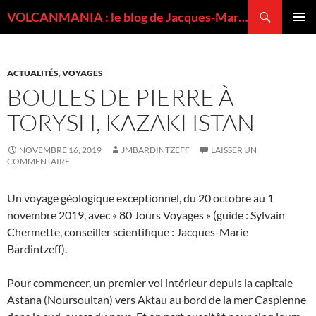
Recherche
VOLCANMANIA : le blog de Jacques-Marie BARDINTZEFF, volcanologue
ALLER
MENU
AU
PRINCI
CONTENU
ACTUALITÉS
,
VOYAGES
BOULES DE PIERRE À
TORYSH, KAZAKHSTAN
NOVEMBRE 16, 2019
JMBARDINTZEFF
LAISSER UN
COMMENTAIRE
Un voyage géologique exceptionnel, du 20 octobre au 1
novembre 2019, avec « 80 Jours Voyages » (guide : Sylvain
Chermette, conseiller scientifique : Jacques-Marie
Bardintzeff).
Pour commencer, un premier vol intérieur depuis la capitale
Astana (Noursoultan) vers Aktau au bord de la mer Caspienne