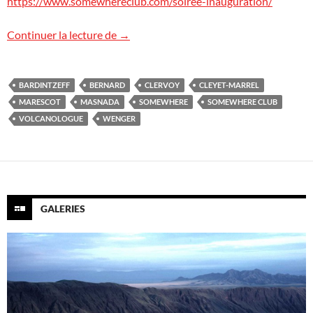
https://www.somewhereclub.com/soiree-inauguration/
Somewhere Club
Continuer la lecture de
→
BARDINTZEFF
BERNARD
CLERVOY
CLEYET-MARREL
MARESCOT
MASNADA
SOMEWHERE
SOMEWHERE CLUB
VOLCANOLOGUE
WENGER
GALERIES