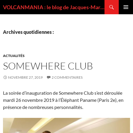
Recherche
VOLCANMANIA : le blog de Jacques-Marie BARDINTZEFF, volcanologue
ALLER
MENU
AU
PRINCI
CONTENU
Archives quotidiennes :
ACTUALITÉS
SOMEWHERE CLUB
NOVEMBRE 27, 2019
2 COMMENTAIRES
La soirée d’inauguration de Somewhere Club s’est déroulée
mardi 26 novembre 2019 à l’Éléphant Paname (Paris 2e), en
présence de nombreuses personnalités.