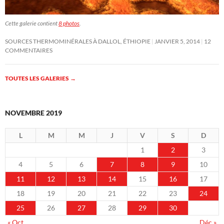
Cette galerie contient
8 photos
.
SOURCES THERMOMINÉRALES À DALLOL, ÉTHIOPIE
JANVIER 5, 2014
12
COMMENTAIRES
TOUTES LES GALERIES
→
NOVEMBRE 2019
L
M
M
J
V
S
D
1
2
3
4
5
6
7
8
9
10
11
12
13
14
15
16
17
18
19
20
21
22
23
24
25
26
27
28
29
30
« Oct
Déc »