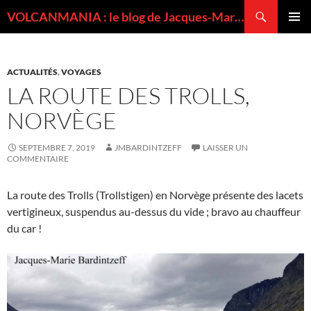
Recherche
VOLCANMANIA : le blog de Jacques-Marie BARDINTZEFF, volcanologue
ALLER
MENU
AU
PRINCI
CONTENU
ACTUALITÉS
,
VOYAGES
LA ROUTE DES TROLLS,
NORVÈGE
SEPTEMBRE 7, 2019
JMBARDINTZEFF
LAISSER UN
COMMENTAIRE
La route des Trolls (Trollstigen) en Norvège présente des lacets
vertigineux, suspendus au-dessus du vide ; bravo au chauffeur
du car !