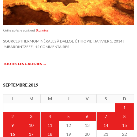
Cette galerie contient
8 photos
.
SOURCES THERMOMINÉRALES À DALLOL, ÉTHIOPIE
JANVIER 5, 2014
JMBARDINTZEFF
12 COMMENTAIRES
TOUTES LES GALERIES
→
SEPTEMBRE 2019
L
M
M
J
V
S
D
1
2
3
4
5
6
7
8
9
10
11
12
13
14
15
16
17
18
19
20
21
22