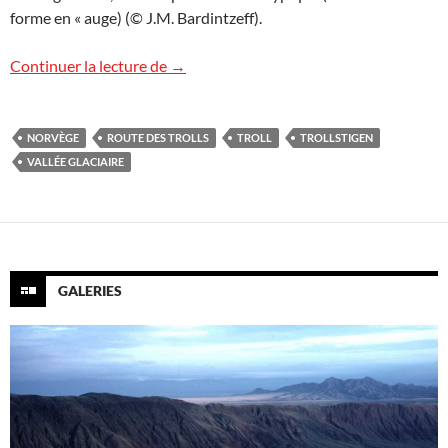
forme en « auge) (© J.M. Bardintzeff).
La route des Trolls, Norvège
Continuer la lecture de
→
NORVÈGE
ROUTE DES TROLLS
TROLL
TROLLSTIGEN
VALLÉE GLACIAIRE
GALERIES