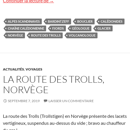
Voyage en Norvège
Continuer la lecture de
→
ALPES SCANDINAVES
BARDINTZEFF
BOUCLIER
CALÉDONIDES
CHAÎNE CALÉDONIENNE
FJORDS
GÉOLOGUE
GLACIER
NORVÈGE
ROUTE DES TROLLS
VOLCANOLOGUE
ACTUALITÉS
,
VOYAGES
LA ROUTE DES TROLLS,
NORVÈGE
SEPTEMBRE 7, 2019
LAISSER UN COMMENTAIRE
La route des Trolls (Trollstigen) en Norvège présente des lacets
vertigineux, suspendus au-dessus du vide ; bravo au chauffeur
du car !