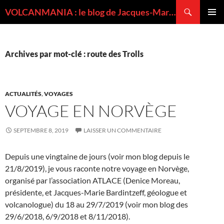
Recherche
VOLCANMANIA : le blog de Jacques-Marie BARDINTZEFF, volcanologue
ALLER
MENU
AU
PRINCI
CONTENU
Archives par mot-clé : route des Trolls
ACTUALITÉS
,
VOYAGES
VOYAGE EN NORVÈGE
SEPTEMBRE 8, 2019
LAISSER UN COMMENTAIRE
Depuis une vingtaine de jours (voir mon blog depuis le
21/8/2019), je vous raconte notre voyage en Norvège,
organisé par l’association ATLACE (Denice Moreau,
présidente, et Jacques-Marie Bardintzeff, géologue et
volcanologue) du 18 au 29/7/2019 (voir mon blog des
29/6/2018, 6/9/2018 et 8/11/2018).