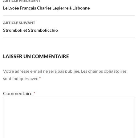
ARTICLE PRÉCÉDENT
des
Le Lycée Français Charles Lepierre à Lisbonne
articles
ARTICLE SUIVANT
Stromboli et Strombolicchio
LAISSER UN COMMENTAIRE
Votre adresse e-mail ne sera pas publiée.
Les champs obligatoires
sont indiqués avec
*
Commentaire
*