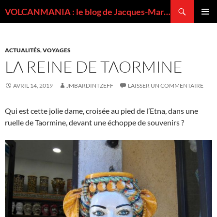
Recherche
VOLCANMANIA : le blog de Jacques-Marie BARDINTZEFF, volcanologue
ALLER
MENU
AU
PRINCI
CONTENU
ACTUALITÉS
,
VOYAGES
LA REINE DE TAORMINE
AVRIL 14, 2019
JMBARDINTZEFF
LAISSER UN COMMENTAIRE
Qui est cette jolie dame, croisée au pied de l’Etna, dans une
ruelle de Taormine, devant une échoppe de souvenirs ?