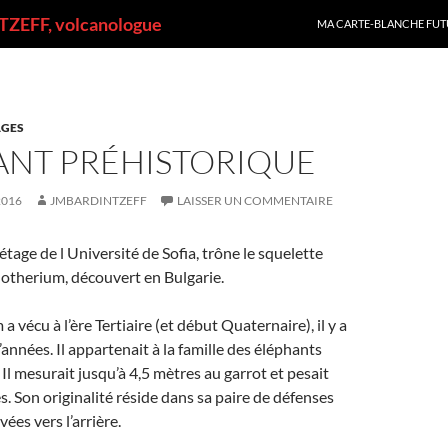
ALLER AU CONTENU
ZEFF, volcanologue
MA CARTE-BLANCHE FUT
GES
ANT PRÉHISTORIQUE
2016
JMBARDINTZEFF
LAISSER UN COMMENTAIRE
étage de l Université de Sofia, trône le squelette
notherium, découvert en Bulgarie.
 vécu à l’ère Tertiaire (et début Quaternaire), il y a
’années. Il appartenait à la famille des éléphants
Il mesurait jusqu’à 4,5 mètres au garrot et pesait
s. Son originalité réside dans sa paire de défenses
vées vers l’arrière.