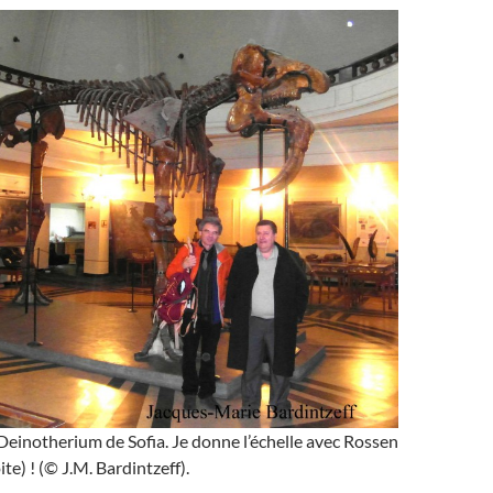
Deinotherium de Sofia. Je donne l’échelle avec Rossen
te) ! (© J.M. Bardintzeff).