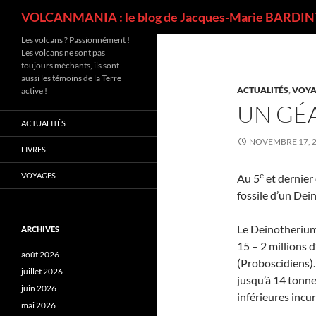
Recherche
VOLCANMANIA : le blog de Jacques-Marie BARDINT
Les volcans ? Passionnément !
Les volcans ne sont pas
toujours méchants, ils sont
aussi les témoins de la Terre
ACTUALITÉS
,
VOYA
active !
UN GÉ
ACTUALITÉS
NOVEMBRE 17, 
LIVRES
e
VOYAGES
Au 5
et dernier 
fossile d’un Dei
Le Deinotherium a
ARCHIVES
15 – 2 millions d
août 2026
(Proboscidiens). 
juillet 2026
jusqu’à 14 tonne
juin 2026
inférieures incur
mai 2026