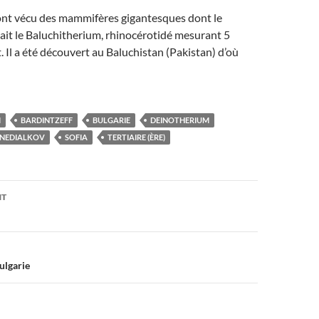
e ont vécu des mammifères gigantesques dont le
ait le Baluchitherium, rhinocérotidé mesurant 5
. Il a été découvert au Baluchistan (Pakistan) d’où
M
BARDINTZEFF
BULGARIE
DEINOTHERIUM
NEDIALKOV
SOFIA
TERTIAIRE (ÈRE)
on
NT
ulgarie