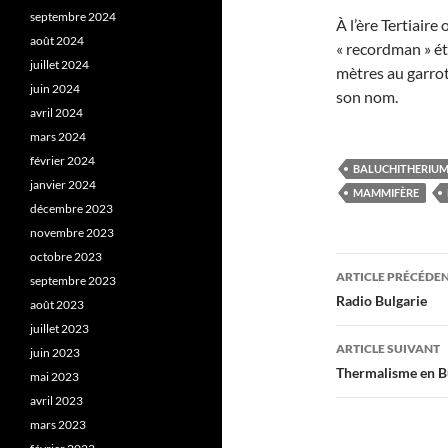
septembre 2024
À l’ère Tertiair
août 2024
« recordman » ét
juillet 2024
mètres au garrot
juin 2024
son nom.
avril 2024
mars 2024
février 2024
BALUCHITHERIU
janvier 2024
MAMMIFÈRE
décembre 2023
novembre 2023
octobre 2023
Navigati
ARTICLE PRÉCÉDE
septembre 2023
des
Radio Bulgarie
août 2023
juillet 2023
articles
ARTICLE SUIVANT
juin 2023
Thermalisme en B
mai 2023
avril 2023
mars 2023