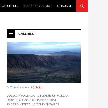
URA-SCIENCES
POURQUOI CE BLOG ?
QUI SUIS-JE ?
GALERIES
Cette galerie contient
6 photos
.
L’OL DOINYO LENGAI, TANZANIE, UN VOLCAN
UNIQUE AU MONDE
AVRIL 16, 2014
JMBARDINTZEFF
10 COMMENTAIRES