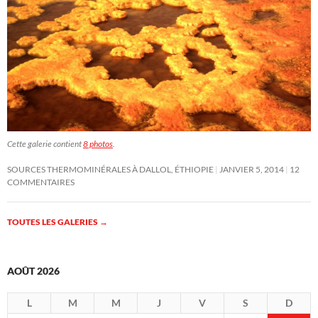
Cette galerie contient
8 photos
.
SOURCES THERMOMINÉRALES À DALLOL, ÉTHIOPIE
JANVIER 5, 2014
12
COMMENTAIRES
TOUTES LES GALERIES
→
AOÛT 2026
L
M
M
J
V
S
D