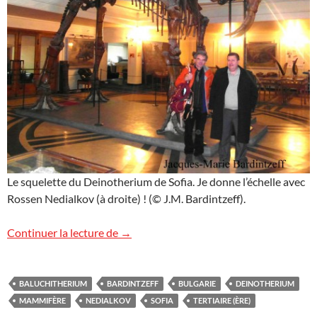
Le squelette du Deinotherium de Sofia. Je donne l’échelle avec
Rossen Nedialkov (à droite) ! (© J.M. Bardintzeff).
Un géant préhistorique
Continuer la lecture de
→
BALUCHITHERIUM
BARDINTZEFF
BULGARIE
DEINOTHERIUM
MAMMIFÈRE
NEDIALKOV
SOFIA
TERTIAIRE (ÈRE)