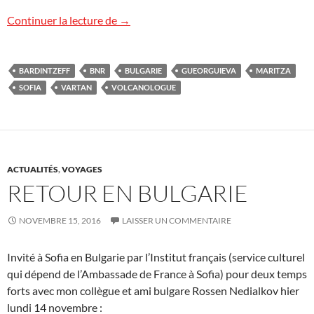
Radio Bulgarie
Continuer la lecture de
→
BARDINTZEFF
BNR
BULGARIE
GUEORGUIEVA
MARITZA
SOFIA
VARTAN
VOLCANOLOGUE
ACTUALITÉS
,
VOYAGES
RETOUR EN BULGARIE
NOVEMBRE 15, 2016
LAISSER UN COMMENTAIRE
Invité à Sofia en Bulgarie par l’Institut français (service culturel
qui dépend de l’Ambassade de France à Sofia) pour deux temps
forts avec mon collègue et ami bulgare Rossen Nedialkov hier
lundi 14 novembre :