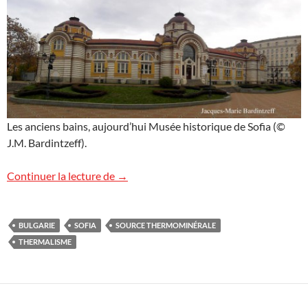
Les anciens bains, aujourd’hui Musée historique de Sofia (©
J.M. Bardintzeff).
Thermalisme en Bulgarie
Continuer la lecture de
→
BULGARIE
SOFIA
SOURCE THERMOMINÉRALE
THERMALISME