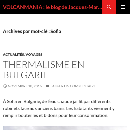
Recherche
VOLCANMANIA : le blog de Jacques-Marie BARDINTZEFF, volcanologue
ALLER
MENU
AU
PRINCI
CONTENU
Archives par mot-clé : Sofia
ACTUALITÉS
,
VOYAGES
THERMALISME EN
BULGARIE
NOVEMBRE 18, 2016
LAISSER UN COMMENTAIRE
À Sofia en Bulgarie, de l’eau chaude jaillit par différents
robinets face aux anciens bains. Les habitants viennent y
remplir bouteilles et bidons pour leur consommation.