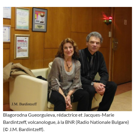
Blagorodna Gueorguieva, rédactrice et Jacques-Marie
Bardintzeff, volcanologue, à la BNR (Radio Nationale Bulgare)
(© J.M. Bardintzeff).