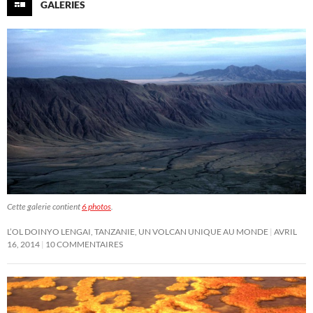
GALERIES
Cette galerie contient
6 photos
.
L’OL DOINYO LENGAI, TANZANIE, UN VOLCAN UNIQUE AU MONDE
AVRIL
16, 2014
10 COMMENTAIRES