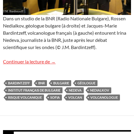
Dans un studio de la BNR (Radio Nationale Bulgare), Rossen
Nedialkov, géologue bulgare (à droite) et Jacques-Marie
Bardintzeff, volcanologue français (à gauche) entourent Irina
Nedeva, journaliste à la BNR, juste après leur débat
scientifique sur les ondes (© J.M. Bardintzeff).
Retour en Bulgarie
Continuer la lecture de
→
BARDINTZEFF
BNR
BULGARIE
GÉOLOGUE
INSTITUT FRANÇAIS DE BULGARIE
NEDEVA
NEDIALKOV
RISQUE VOLCANIQUE
SOFIA
VOLCAN
VOLCANOLOGUE