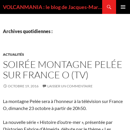
Recherche
VOLCANMANIA : le blog de Jacques-Marie BARDINTZEFF, volcanologue
ALLER
MENU
AU
PRINCI
CONTENU
Archives quotidiennes :
ACTUALITÉS
SOIRÉE MONTAGNE PELÉE
SUR FRANCE O (TV)
OCTOBRE 19, 2016
LAISSER UN COMMENTAIRE
La montagne Pelée sera à l’honneur à la télévision sur France
O, dimanche 23 octobre à partir de 20h50.
La nouvelle série « Histoire d’outre-mer », présentée par
l’historien Fabrice d’Almeida, débute par le thème « Les